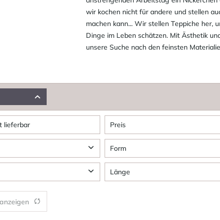
wir kochen nicht für andere und stellen a
machen kann... Wir stellen Teppiche her, 
Dinge im Leben schätzen. Mit Ästhetik und
unsere Suche nach den feinsten Materialie
t lieferbar
Preis
Form
von
587,00 €
bis
1677,00 €
e
Rechteckig
Länge
 anzeigen
n
70,00 cm
bis
300,00 cm
von
140,00 cm
bis
400,00 cm