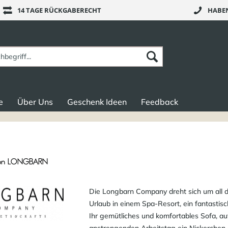
14 TAGE RÜCKGABERECHT
HABEN
e
Über Uns
Geschenk Ideen
Feedback
von LONGBARN
Die Longbarn Company dreht sich um all 
Urlaub in einem Spa-Resort, ein fantastis
Ihr gemütliches und komfortables Sofa, au
anstrengenden Arbeitstag ein Nickerchen 