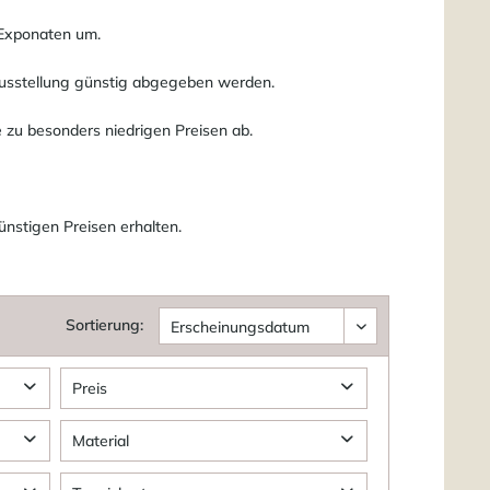
 Exponaten um.
Ausstellung günstig abgegeben werden.
 zu besonders niedrigen Preisen ab.
ünstigen Preisen erhalten.
Sortierung:
Preis
Material
von
19,00 €
bis
7900,00 €