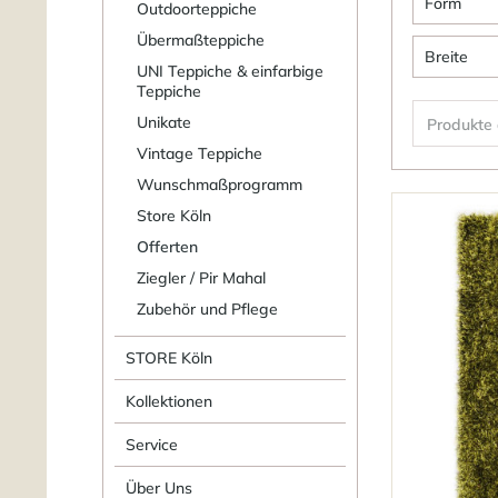
Argen
Form
Outdoorteppiche
Chin
Übermaßteppiche
Fellf
Breite
Indie
UNI Teppiche & einfarbige
Galer
MALI
Teppiche
Recht
Maro
Unikate
Produkte
vo
Rund
Nepa
Vintage Teppiche
Neus
Wunschmaßprogramm
Store Köln
Offerten
Ziegler / Pir Mahal
Zubehör und Pflege
STORE Köln
Kollektionen
Service
Über Uns