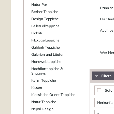
Natur Pur
Dann sch
Berber Teppiche
Design Teppiche
Hier fin
Felle/Fellteppiche
Auch bei
Flokati
Filzkugelteppiche
Gabbeh Teppiche
Wer hier
Galerien und Läufer
Handwebteppiche
Hochflorteppiche &
Shaggys
Filtern
Kelim Teppiche
Kissen
Sofor
Klassische Orient Teppiche
Natur Teppiche
Herkunfts
Nepal Design