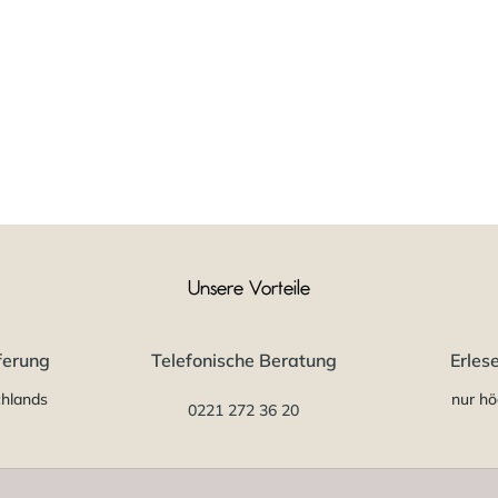
Unsere Vorteile
ferung
Telefonische Beratung
Erles
chlands
nur hö
0221 272 36 20