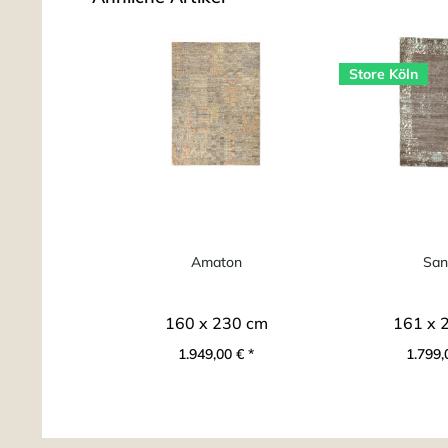
Store Köln
Amaton
San
160 x 230 cm
161 x 
1.949,00 € *
1.799,