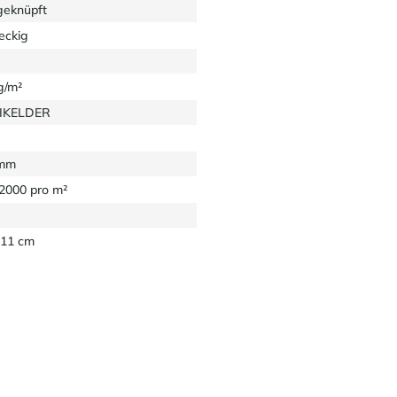
eknüpft
eckig
g/m²
EIKELDER
 mm
32000 pro m²
11 cm