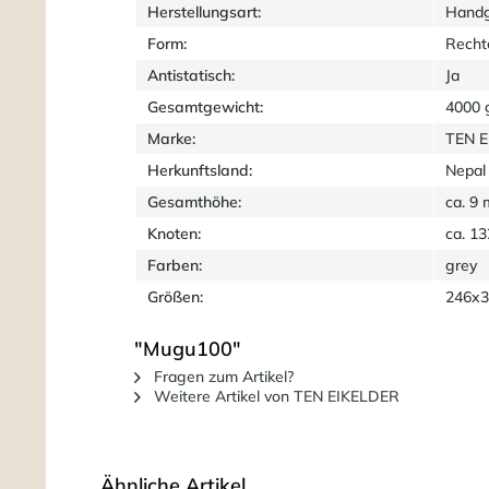
Herstellungsart:
Handg
Form:
Recht
Antistatisch:
Ja
Gesamtgewicht:
4000 
Marke:
TEN 
Herkunftsland:
Nepal
Gesamthöhe:
ca. 9
Knoten:
ca. 1
Farben:
grey
Größen:
246x3
"Mugu100"
Fragen zum Artikel?
Weitere Artikel von TEN EIKELDER
Ähnliche Artikel