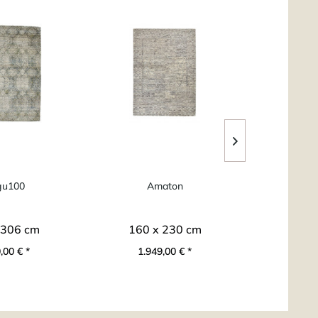
u100
Amaton
A
 306 cm
160 x 230 cm
160 
,00 € *
1.949,00 € *
1.94