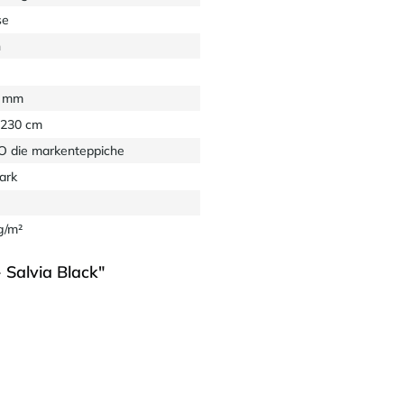
se
n
2 mm
 230 cm
 die markenteppiche
ark
g/m²
Salvia Black"