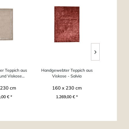
r Teppich aus
Handgewebter Teppich aus
Handgewebte
und Viskose...
Viskose - Salvia
 230 cm
160 x 230 cm
ab 1
,00 € *
1.269,00 € *
890