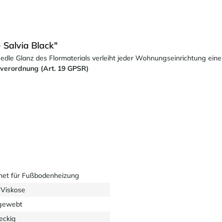
Salvia Black"
dle Glanz des Flormaterials verleiht jeder Wohnungseinrichtung ein
sverordnung (Art. 19 GPSR)
net für Fußbodenheizung
Viskose
gewebt
eckig