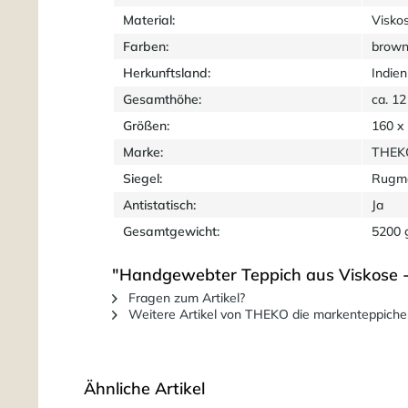
Material:
Visko
Farben:
brow
Herkunftsland:
Indien
Gesamthöhe:
ca. 1
Größen:
160 x
Marke:
THEKO
Siegel:
Rugm
Antistatisch:
Ja
Gesamtgewicht:
5200 
"Handgewebter Teppich aus Viskose - 
Fragen zum Artikel?
Weitere Artikel von THEKO die markenteppiche
Ähnliche Artikel