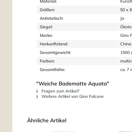
Material:
Kunst
Größen:
50 x 
Antistatisch:
Ja
Siegel:
Ökote
Marke:
Gino 
Herkunftsland:
China
Gesamtgewicht:
1500 
Farben:
multic
Gesamthöhe:
ca. 7
"Weiche Badematte Aquata"
Fragen zum Artikel?
Weitere Artikel von Gino Falcone
Ähnliche Artikel