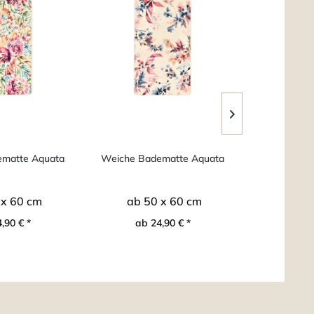
ematte Aquata
Weiche Badematte Aquata
Ariella -
Bad
 x 60 cm
ab 50 x 60 cm
ab 5
,90 € *
ab 24,90 € *
ab 2