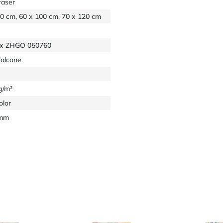
faser
60 cm, 60 x 100 cm, 70 x 120 cm
x ZHGO 050760
Falcone
g/m²
olor
 mm