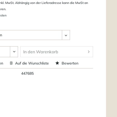
nkl. MwSt. Abhängig von der Lieferadresse kann die MwSt an
eren.
osten
In den
Warenkorb
en
Auf die Wunschliste
Bewerten
447685