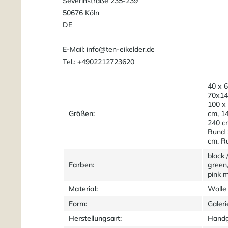
Severinstraße 235-239
50676 Köln
DE
E-Mail: info@ten-eikelder.de
Tel.: +4902212723620
40 x 6
70x14
100 x
Größen:
cm, 1
240 c
Rund 
cm, R
black 
Farben:
green,
pink m
Material:
Wolle
Form:
Galeri
Herstellungsart:
Handg