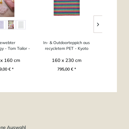
ewebter
In- & Outdoorteppich aus
SANSIBAR
y - Tom Tailor -
recycletem PET - Kyoto
Handweb
uffy
Sch
 x 160 cm
160 x 230 cm
ab 4
9,00 € *
795,00 € *
ab 3
ene Auswahl