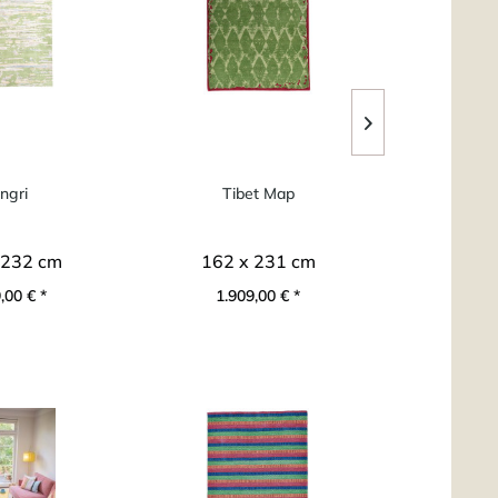
ngri
Tibet Map
Ti
 232 cm
162 x 231 cm
164 
,00 € *
1.909,00 € *
1.92
TIPP