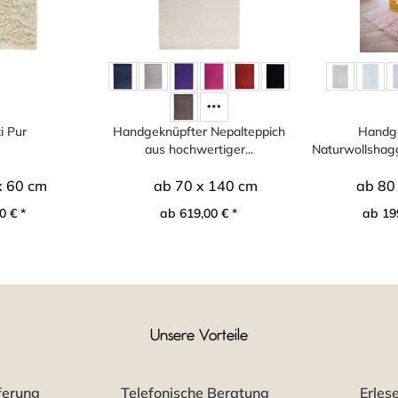
i Pur
Handgeknüpfter Nepalteppich
Handg
aus hochwertiger...
Naturwollshagg
Fl
x 60 cm
ab 70 x 140 cm
ab 80
0 € *
ab 619,00 € *
ab 19
Unsere Vorteile
ferung
Telefonische Beratung
Erles