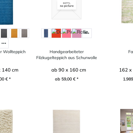
r Wollteppich
Handgearbeiteter
Fa
Filzkugelteppich aus Schurwolle
x 140 cm
ab 90 x 160 cm
162 x
00 € *
ab 59,00 € *
1.989