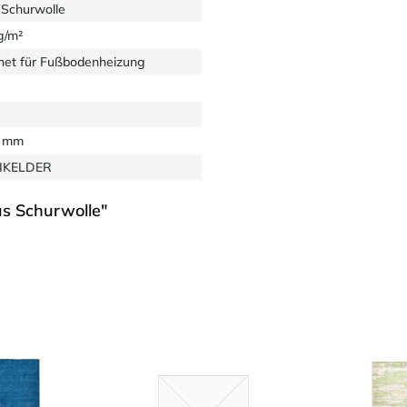
Schurwolle
g/m²
net für Fußbodenheizung
2 mm
EIKELDER
us Schurwolle"