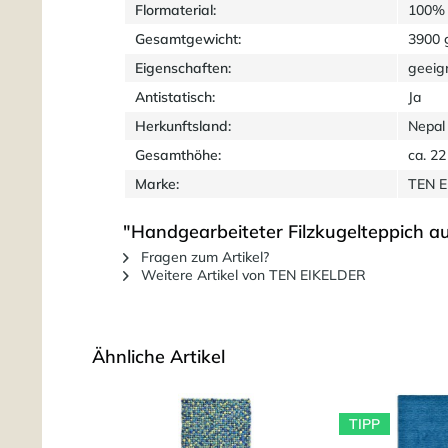
Flormaterial:
100% 
Gesamtgewicht:
3900 
Eigenschaften:
geeig
Antistatisch:
Ja
Herkunftsland:
Nepal
Gesamthöhe:
ca. 2
Marke:
TEN 
"Handgearbeiteter Filzkugelteppich a
Fragen zum Artikel?
Weitere Artikel von TEN EIKELDER
Ähnliche Artikel
TIPP