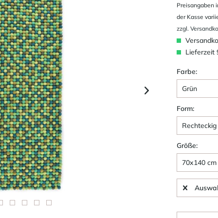
Preisangaben i
der Kasse varii
zzgl. Versandk
Versandkos
Lieferzeit
Farbe:
Form:
Größe:
Auswah