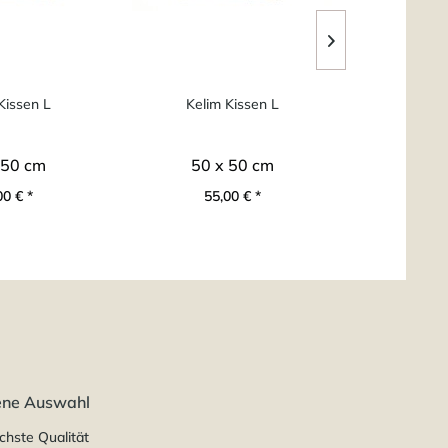
Kissen L
Kelim Kissen L
Kelim Ki
 50 cm
50 x 50 cm
40 
00 € *
55,00 € *
19
ene Auswahl
chste Qualität