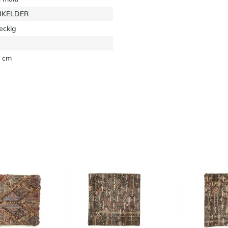
EIKELDER
eckig
 cm