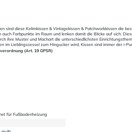
ien sind diese Kelimkissen & Vintagekissen & Patchworkkissen die be
en auch Farbpunkte im Raum und lenken damit die Blicke auf sich. Die
rch ihre Muster und Machart die unterschiedlichsten Einrichtungsthe
sen im Lieblingssessel zum Hingucker wird, Kissen sind immer der i-
sverordnung (Art. 19 GPSR)
net für Fußbodenheizung
 multi