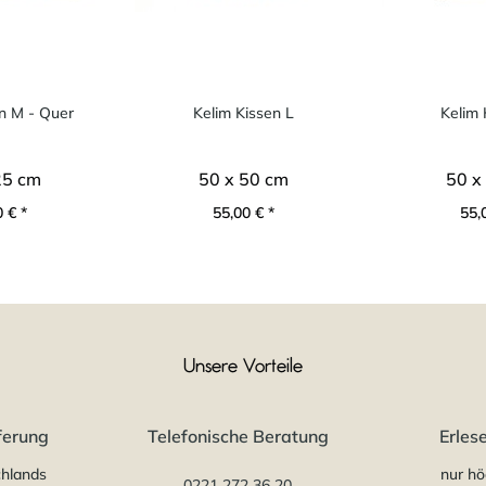
n M - Quer
Kelim Kissen L
Kelim 
25 cm
50 x 50 cm
50 x
 € *
55,00 € *
55,
Unsere Vorteile
ferung
Telefonische Beratung
Erles
chlands
nur hö
0221 272 36 20