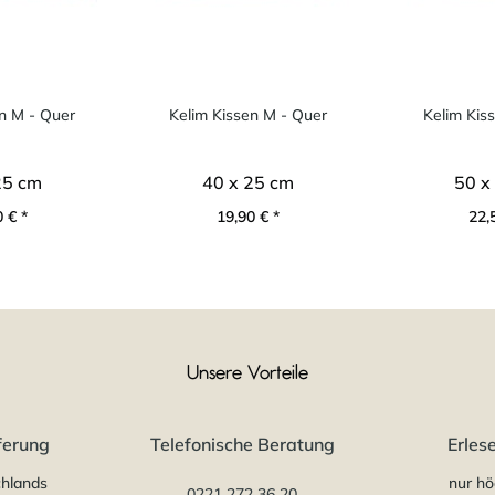
n M - Quer
Kelim Kissen M - Quer
Kelim Kis
25 cm
40 x 25 cm
50 x
 € *
19,90 € *
22,
Unsere Vorteile
ferung
Telefonische Beratung
Erles
chlands
nur hö
0221 272 36 20