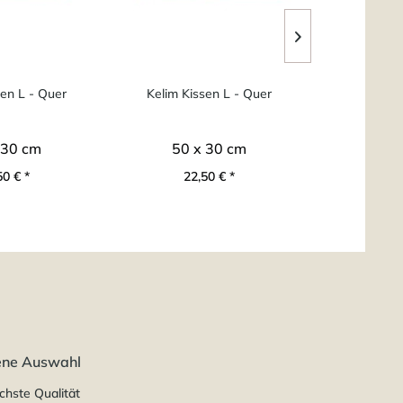
sen L - Quer
Kelim Kissen L - Quer
Kelim Ki
 30 cm
50 x 30 cm
45 
50 € *
22,50 € *
19
ene Auswahl
chste Qualität