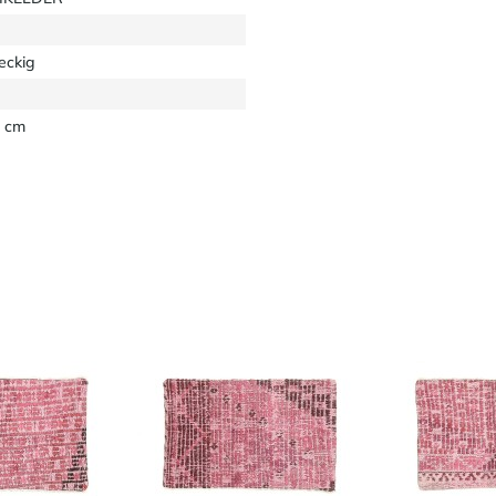
eckig
 cm