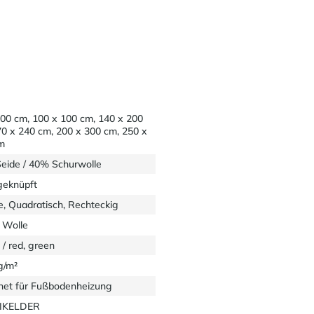
300 cm, 100 x 100 cm, 140 x 200
70 x 240 cm, 200 x 300 cm, 250 x
m
eide / 40% Schurwolle
eknüpft
e, Quadratisch, Rechteckig
 Wolle
/ red, green
g/m²
net für Fußbodenheizung
EIKELDER