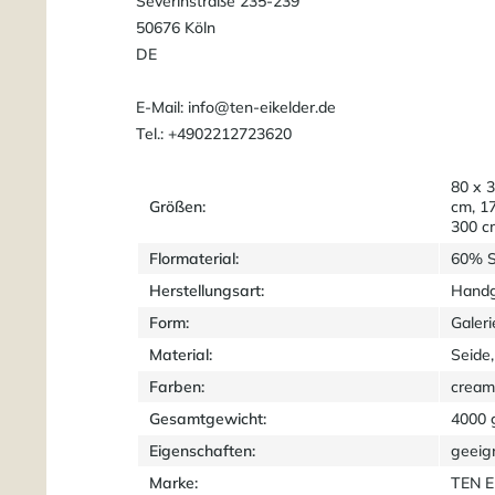
Severinstraße 235-239
50676 Köln
DE
E-Mail: info@ten-eikelder.de
Tel.: +4902212723620
80 x 
Größen:
cm, 1
300 c
Flormaterial:
60% S
Herstellungsart:
Handg
Form:
Galeri
Material:
Seide,
Farben:
cream 
Gesamtgewicht:
4000 
Eigenschaften:
geeig
Marke:
TEN 