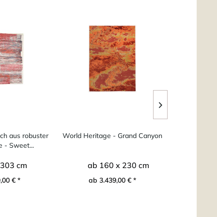
ch aus robuster
World Heritage - Grand Canyon
Mu
e - Sweet...
 303 cm
ab 160 x 230 cm
246 
,00 € *
ab 3.439,00 € *
3.97