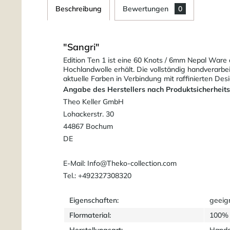
Beschreibung
Bewertungen
0
"Sangri"
Edition Ten 1 ist eine 60 Knots / 6mm Nepal War
Hochlandwolle erhält. Die vollständig handverarbe
aktuelle Farben in Verbindung mit raffinierten D
Angabe des Herstellers nach Produktsicherheit
Theo Keller GmbH
Lohackerstr. 30
44867 Bochum
DE
E-Mail: Info@Theko-collection.com
Tel.: +492327308320
Eigenschaften:
geeig
Flormaterial:
100% 
Herstellungsart:
Handg