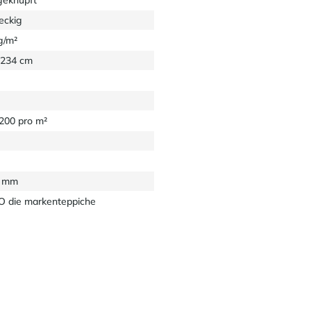
eckig
g/m²
 234 cm
1200 pro m²
1 mm
 die markenteppiche