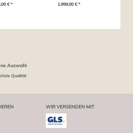
,00 € *
1.999,00 € *
2.19
ene Auswahl
chste Qualität
IEREN
WIR VERSENDEN MIT