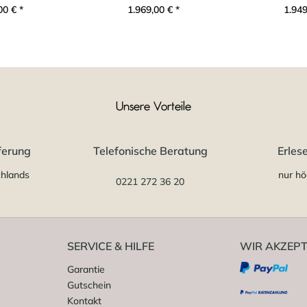
00 € *
1.969,00 € *
1.949
Unsere Vorteile
ferung
Telefonische Beratung
Erles
chlands
nur hö
0221 272 36 20
SERVICE & HILFE
WIR AKZEPT
Garantie
Gutschein
Kontakt