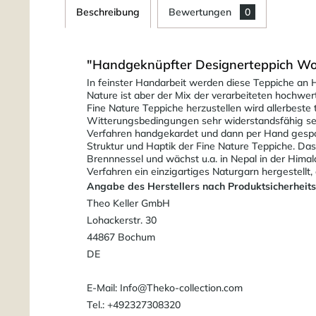
Beschreibung
Bewertungen
0
"Handgeknüpfter Designerteppich Wol
In feinster Handarbeit werden diese Teppiche an H
Nature ist aber der Mix der verarbeiteten hochwer
Fine Nature Teppiche herzustellen wird allerbest
Witterungsbedingungen sehr widerstandsfähig sein.
Verfahren handgekardet und dann per Hand gesponn
Struktur und Haptik der Fine Nature Teppiche. Das 
Brennnessel und wächst u.a. in Nepal in der Himal
Verfahren ein einzigartiges Naturgarn hergestellt,
Angabe des Herstellers nach Produktsicherheit
Theo Keller GmbH
Lohackerstr. 30
44867 Bochum
DE
E-Mail: Info@Theko-collection.com
Tel.: +492327308320