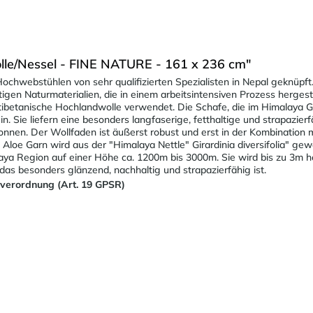
le/Nessel - FINE NATURE - 161 x 236 cm"
ochwebstühlen von sehr qualifizierten Spezialisten in Nepal geknüpf
tigen Naturmaterialien, die in einem arbeitsintensiven Prozess herges
e tibetanische Hochlandwolle verwendet. Die Schafe, die im Himalaya
 Sie liefern eine besonders langfaserige, fetthaltige und strapazierf
en. Der Wollfaden ist äußerst robust und erst in der Kombination mi
Aloe Garn wird aus der "Himalaya Nettle" Girardinia diversifolia" ge
aya Region auf einer Höhe ca. 1200m bis 3000m. Sie wird bis zu 3m ho
 das besonders glänzend, nachhaltig und strapazierfähig ist.
sverordnung (Art. 19 GPSR)