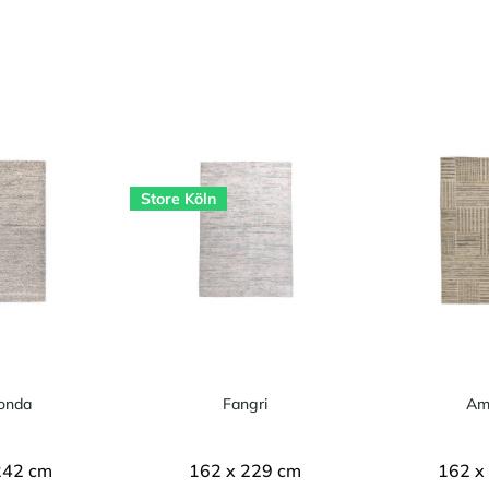
Store Köln
onda
Fangri
Am
242 cm
162 x 229 cm
162 x