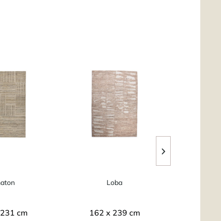
aton
Loba
An
 231 cm
162 x 239 cm
170 