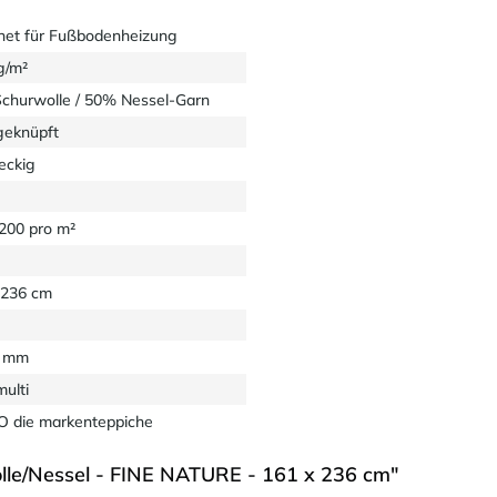
net für Fußbodenheizung
g/m²
churwolle / 50% Nessel-Garn
eknüpft
eckig
1200 pro m²
 236 cm
5 mm
ulti
 die markenteppiche
le/Nessel - FINE NATURE - 161 x 236 cm"