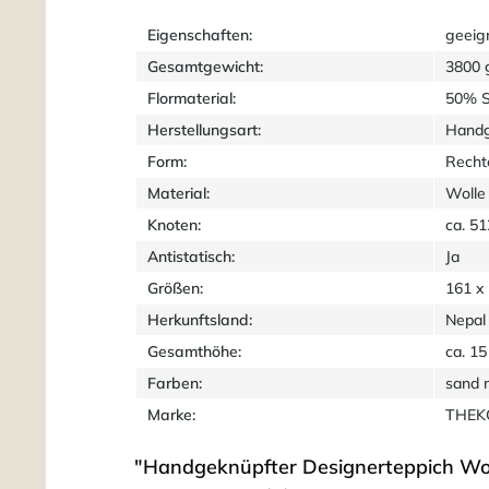
Eigenschaften:
geeig
Gesamtgewicht:
3800 
Flormaterial:
50% S
Herstellungsart:
Handg
Form:
Recht
Material:
Wolle
Knoten:
ca. 5
Antistatisch:
Ja
Größen:
161 x
Herkunftsland:
Nepal
Gesamthöhe:
ca. 1
Farben:
sand m
Marke:
THEKO
"Handgeknüpfter Designerteppich Wol