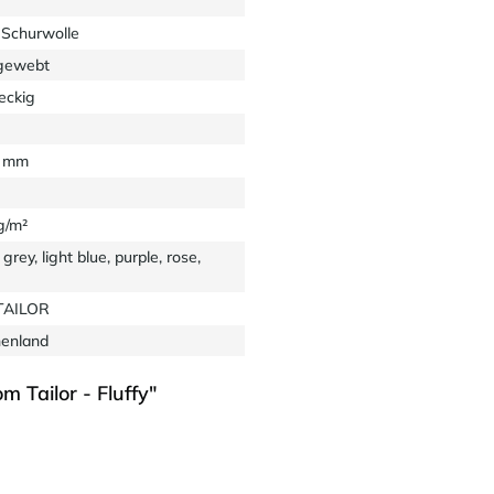
Schurwolle
gewebt
eckig
0 mm
g/m²
 grey, light blue, purple, rose,
TAILOR
henland
Tailor - Fluffy"