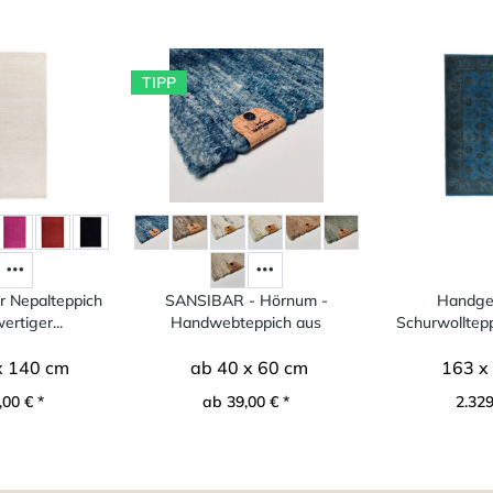
TIPP
 Nepalteppich
SANSIBAR - Hörnum -
Handgel
rtiger...
Handwebteppich aus
Schurwolltepp
Schurwolle
x 140 cm
ab 40 x 60 cm
163 x
00 € *
ab 39,00 € *
2.329