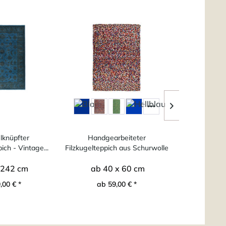
knüpfter
Handgearbeiteter
Robuster Filz
ich - Vintage...
Filzkugelteppich aus Schurwolle
- Arl
 242 cm
ab 40 x 60 cm
ab 7
,00 € *
ab 59,00 € *
ab 2