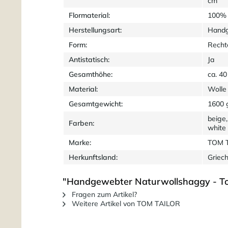
cm
Flormaterial:
100% 
Herstellungsart:
Hand
Form:
Recht
Antistatisch:
Ja
Gesamthöhe:
ca. 4
Material:
Wolle
Gesamtgewicht:
1600 
beige,
Farben:
white
Marke:
TOM 
Herkunftsland:
Griec
"Handgewebter Naturwollshaggy - Tom 
Fragen zum Artikel?
Weitere Artikel von TOM TAILOR