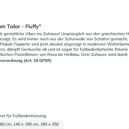
Tailor - Fluffy"
r gemütliche Vibes ins Zuhause! Ursprünglich von den griechischen H
gesagt. Es wird immer noch aus der Schurwolle von Schafen gemacht, a
 Flokati-Teppiche sind jetzt absolut angesagt in modernen Wohnräumen
fern, dämpft Geräusche ab und ist sogar für fußbodenbeheizte Räume g
ylischen Pastelltönen, von Rosa bis Hellblau. Dein Zuhause wird damit 
sverordnung (Art. 19 GPSR)
net für Fußbodenheizung
160 cm, 140 x 190 cm, 180 x 250