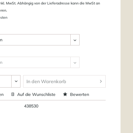
nkl. MwSt. Abhängig von der Lieferadresse kann die MwSt an
eren.
osten
In den
Warenkorb
en
Auf die Wunschliste
Bewerten
438530