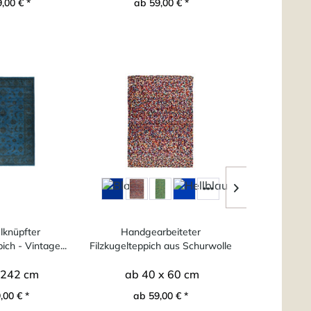
,00 € *
ab 59,00 € *
2.14
knüpfter
Handgearbeiteter
Robuster Filz
ich - Vintage...
Filzkugelteppich aus Schurwolle
- Arl
 242 cm
ab 40 x 60 cm
ab 7
,00 € *
ab 59,00 € *
ab 2