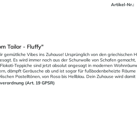
Artikel-Nr.:
Tailor - Fluffy"
r gemütliche Vibes ins Zuhause! Ursprünglich von den griechischen H
gesagt. Es wird immer noch aus der Schurwolle von Schafen gemacht, a
 Flokati-Teppiche sind jetzt absolut angesagt in modernen Wohnräumen
fern, dämpft Geräusche ab und ist sogar für fußbodenbeheizte Räume g
ylischen Pastelltönen, von Rosa bis Hellblau. Dein Zuhause wird damit 
sverordnung (Art. 19 GPSR)