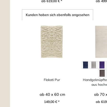
ab 619,00 € *
ab 499,
Kunden haben sich ebenfalls angesehen
Flokati Pur
Handgeknüpfter
aus hochwe
ab 40 x 60 cm
ab 70 
149,00 € *
ab 619,