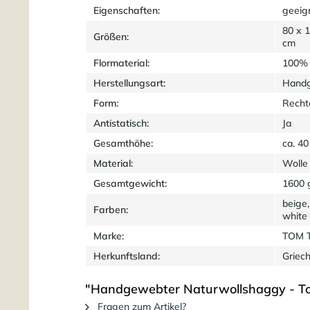
Eigenschaften:
geeig
80 x 
Größen:
cm
Flormaterial:
100% 
Herstellungsart:
Hand
Form:
Recht
Antistatisch:
Ja
Gesamthöhe:
ca. 4
Material:
Wolle
Gesamtgewicht:
1600 
beige,
Farben:
white
Marke:
TOM 
Herkunftsland:
Griec
"Handgewebter Naturwollshaggy - Tom 
Fragen zum Artikel?