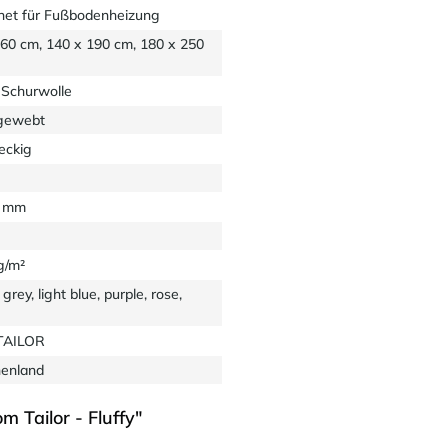
net für Fußbodenheizung
160 cm, 140 x 190 cm, 180 x 250
Schurwolle
gewebt
eckig
0 mm
g/m²
 grey, light blue, purple, rose,
TAILOR
henland
Tailor - Fluffy"