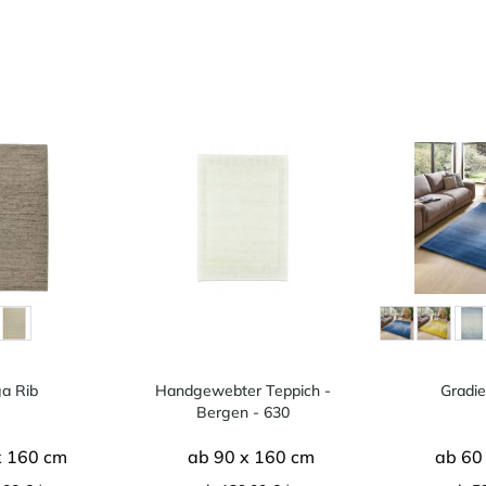
a Rib
Handgewebter Teppich -
Gradi
Bergen - 630
x 160 cm
ab 90 x 160 cm
ab 60