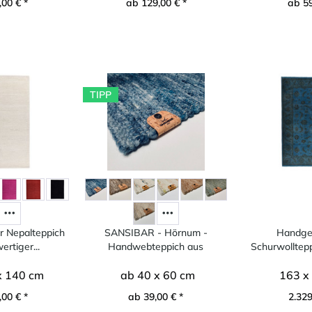
00 € *
ab 129,00 € *
ab 59
TIPP
 Nepalteppich
SANSIBAR - Hörnum -
Handgel
rtiger...
Handwebteppich aus
Schurwolltepp
Schurwolle
x 140 cm
ab 40 x 60 cm
163 x
00 € *
ab 39,00 € *
2.329