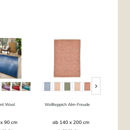
ent Wool
Wollteppich Alm-Freude
A
 x 90 cm
ab 140 x 200 cm
170 