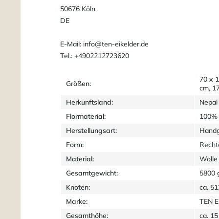
50676 Köln
DE
E-Mail: info@ten-eikelder.de
Tel.: +4902212723620
70 x 
Größen:
cm, 1
Herkunftsland:
Nepal
Flormaterial:
100% 
Herstellungsart:
Handg
Form:
Recht
Material:
Wolle
Gesamtgewicht:
5800 
Knoten:
ca. 5
Marke:
TEN 
Gesamthöhe:
ca. 1