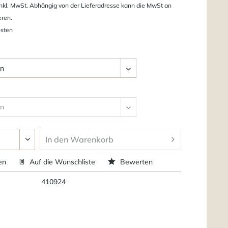
nkl. MwSt. Abhängig von der Lieferadresse kann die MwSt an
eren.
osten
In den
Warenkorb
en
Auf die Wunschliste
Bewerten
410924