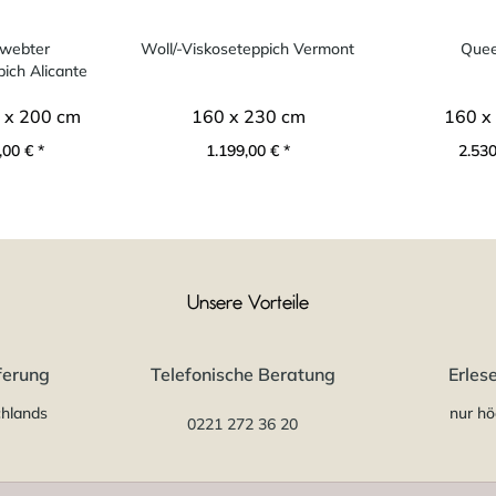
webter
Woll/-Viskoseteppich Vermont
Quee
ich Alicante
 x 200 cm
160 x 230 cm
160 x
00 € *
1.199,00 € *
2.530
Unsere Vorteile
ferung
Telefonische Beratung
Erles
chlands
nur hö
0221 272 36 20