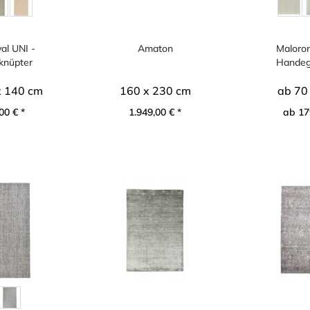
al UNI -
Amaton
Maloro
nüpter
Handeg
scher...
marokka
x 140 cm
160 x 230 cm
ab 70
00 € *
1.949,00 € *
ab 17