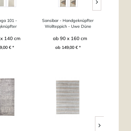
nga 101 -
Sansibar - Handgeknüpfter
F
knüpfter
Wollteppich - Uwe Düne
nischer...
 x 140 cm
ab 90 x 160 cm
ab 9
9,00 € *
ab 149,00 € *
ab 4