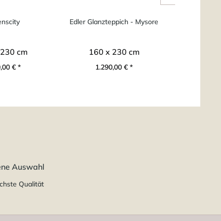
nscity
Edler Glanzteppich - Mysore
Morocc
 230 cm
160 x 230 cm
160 
,00 € *
1.290,00 € *
950
ene Auswahl
chste Qualität