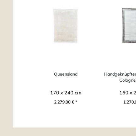
Queensland
Handgeknüpfter 
Cologne
170 x 240 cm
160 x 
2.279,00 € *
1.270,