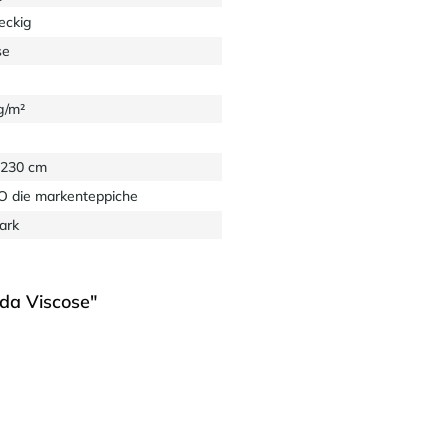
eckig
se
g/m²
 230 cm
 die markenteppiche
ark
da Viscose"