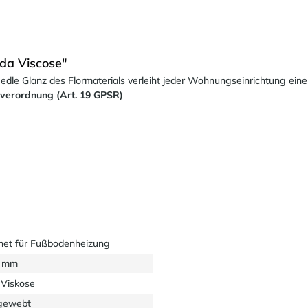
da Viscose"
dle Glanz des Flormaterials verleiht jeder Wohnungseinrichtung ein
sverordnung (Art. 19 GPSR)
net für Fußbodenheizung
3 mm
Viskose
gewebt