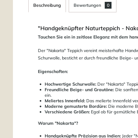
Beschreibung
Bewertungen
0
"Handgeknüpfter Naturteppich - Naka
Tauchen Sie ein in zeitlose Eleganz mit dem ha
Der "Nakarta" Teppich vereint meisterhafte Handw
Schurwolle, besticht er durch freundliche Beige- 
Eigenschaften:
Hochwertige Schurwolle:
Der "Nakarta" Teppic
Freundliche Beige- und Grautöne:
Die sanften
ein.
Meliertes Innenfeld:
Das melierte Innenfeld ver
Moderne gemusterte Bordüre:
Die moderne Bo
Verschiedene Größen:
Egal ob für gemütliche 
Warum "Nakarta"?
Handgeknüpfte Präzision aus Indien:
Jeder "N