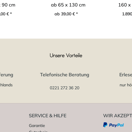
x 90 cm
ab 65 x 130 cm
160 x
00 € *
ab 39,00 € *
1.890
Unsere Vorteile
ferung
Telefonische Beratung
Erles
chlands
nur hö
0221 272 36 20
SERVICE & HILFE
WIR AKZEPT
Garantie