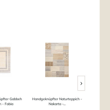
üpfter Gabbeh
Handgeknüpfter Naturteppich -
Handgeknüpft
h - Fabia
Nakarta -...
Nak