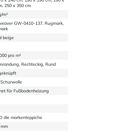
m, 250 x 350 cm
g/m²
eaver GW-0410-137, Rugmark,
mark
l beige
6000 pro m²
mrandung, Rechteckig, Rund
eknüpft
Schurwolle
net für Fußbodenheizung
 die markenteppiche
5 mm