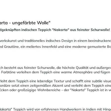
rta - ungefärbte Wolle"
ndgeknüpften indischen Teppich "Nakarta" aus feinster Schurwolle!
erkskunst und traditionelles indisches Design in einem beeindrucken
und Grautöne, ein meliertes Innenfeld und eine moderne gemusterte Bo
h besteht aus feinster Schurwolle, die höchste Qualität und außergew
 Farbtöne verleihen dem Teppich eine warme Atmosphäre und fügen sic
leiht dem Teppich eine lebendige Textur und schafft eine subtile visuel
rdüre setzt einen zeitgemäßen Akzent und verleiht dem Teppich ein
Ecken oder großzügige Wohnbereiche - der "Nakarta" Teppich ist in v
akarta" Teppich wird von erfahrenen Handwerkern in Indien mit Hin