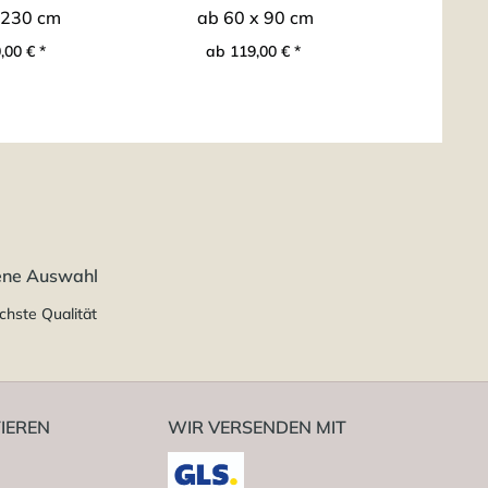
 230 cm
ab 60 x 90 cm
ab 6
,00 € *
ab 119,00 € *
ab 1
ene Auswahl
chste Qualität
IEREN
WIR VERSENDEN MIT