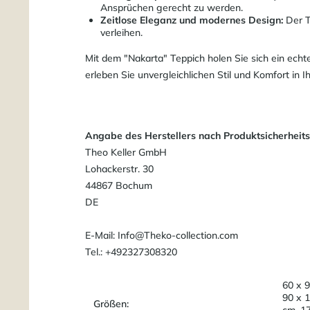
Ansprüchen gerecht zu werden.
Zeitlose Eleganz und modernes Design:
Der T
verleihen.
Mit dem "Nakarta" Teppich holen Sie sich ein ech
erleben Sie unvergleichlichen Stil und Komfort in 
Angabe des Herstellers nach Produktsicherheit
Theo Keller GmbH
Lohackerstr. 30
44867 Bochum
DE
E-Mail: Info@Theko-collection.com
Tel.: +492327308320
60 x 9
90 x 
Größen:
cm, 1