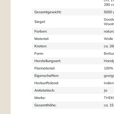
290 c
Gesamtgewicht:
5000 
Goodw
Siegel:
Wool
Farben:
natura
Material:
Wolle
Knoten:
ca. 2
Form:
Bettu
Herstellungsart:
Handg
Flormaterial:
100% 
Eigenschaften:
geeig
Herkunftsland:
Indien
Antistatisch:
Ja
Marke:
THEKO
Gesamthöhe:
ca. 1