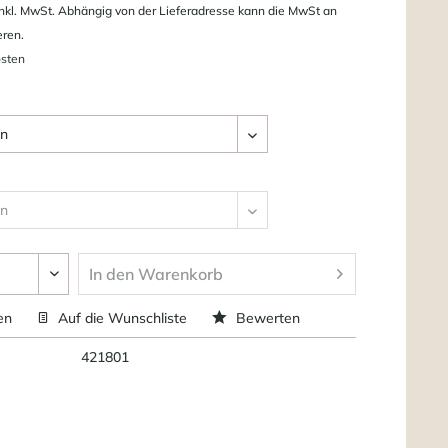
nkl. MwSt. Abhängig von der Lieferadresse kann die MwSt an
eren.
osten
In den
Warenkorb
en
Auf die Wunschliste
Bewerten
421801