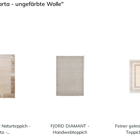
rta - ungefärbte Wolle"
Naturteppich -
FJORD DIAMANT -
Feiner gekn
a -...
Handwebteppich
Teppic