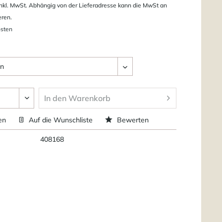
nkl. MwSt. Abhängig von der Lieferadresse kann die MwSt an
eren.
osten
In den
Warenkorb
en
Auf die Wunschliste
Bewerten
408168