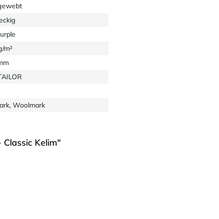
gewebt
eckig
purple
g/m²
 mm
TAILOR
rk, Woolmark
 Classic Kelim"