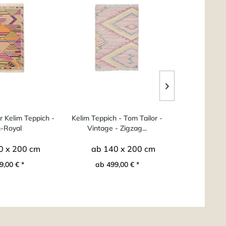
r Kelim Teppich -
Kelim Teppich - Tom Tailor -
Flachgewebe
m-Royal
Vintage - Zigzag...
Tom Tailo
0 x 200 cm
ab 140 x 200 cm
ab 1
9,00 € *
ab 499,00 € *
ab 1