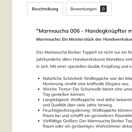
Beschreibung
Bewertungen
0
"Marmoucha 006 - Handegknüpfter ma
Marmoucha: Ein Meisterstück der Handwerkskunst
Der Marmoucha Berber Teppich ist nicht nur ein 
Jahrhunderte alten Handwerkskunst Marokkos einfä
in sich. Mit einer speziellen double Knüpfung und 
Natürliche Schönheit: Wollteppiche wie der Ma
Musterung strahlt eine kraftvolle Eleganz aus.
Weiche Textur: Die Schurwolle bietet eine unv
Tag genießen können.
Langlebigkeit: Wollteppiche sind dafür bekann
und Qualität über viele Jahre hinweg.
Feuchtigkeitsregulierung: Wollteppiche können
Raum bei und schafft ein gesünderes Raumkli
Vielfältige Größen: Der Marmoucha Berber Teppi
Raum oder ein geräumiges Wohnzimmer dekorier