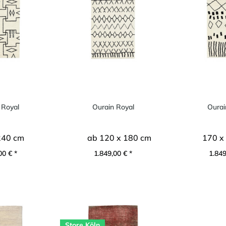
 Royal
Ourain Royal
Ourai
240 cm
ab 120 x 180 cm
170 x
00 € *
1.849,00 € *
1.849
Store Köln