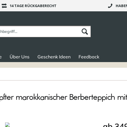
14 TAGE RÜCKGABERECHT
HABEN
e
Über Uns
Geschenk Ideen
Feedback
er marokkanischer Berberteppich mit
ab 349