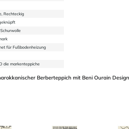
e, Rechteckig
eknüpft
Schurwolle
mark
net für Fußbodenheizung
 die markenteppiche
rokkanischer Berberteppich mit Beni Ourain Design