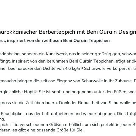
rokkanischer Berberteppich mit Beni Ourain Design
, inspiriert von den zeitlosen Beni Ourain Teppichen
Bodenbelag, sondern ein Kunstwerk, das in seiner großzügigen, schw
ngt. Inspiriert von den berühmten Beni Ourain Teppichen, trägt er di
einer beeindruckenden Dichte von 4,6 kg/m² Schurwolle verkörpert er tra
rmoucha bringen die zeitlose Eleganz von Schurwolle in Ihr Zuhause.
ergleichliche Haptik. Sie ist sanft und angenehm unter den Füßen, wo
t, dass sie die Zeit überdauern. Dank der Robustheit von Schurwolle 
 Feuchtigkeit aus der Luft aufnehmen und wieder abgeben. Dies trägt 
ma.
ch ist in verschiedenen Größen erhältlich, um sich perfekt in jeden R
en, es gibt eine passende Größe für Sie.