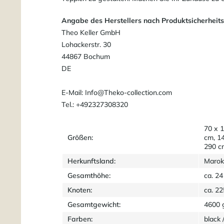
Angabe des Herstellers nach Produktsicherheit
Theo Keller GmbH
Lohackerstr. 30
44867 Bochum
DE
E-Mail: Info@Theko-collection.com
Tel.: +492327308320
70 x 
Größen:
cm, 1
290 c
Herkunftsland:
Marok
Gesamthöhe:
ca. 2
Knoten:
ca. 2
Gesamtgewicht:
4600 
Farben:
black 