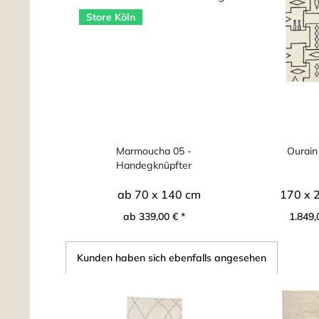
Store Köln
Marmoucha 05 -
Ourain
Handegknüpfter
marokkanischer...
ab 70 x 140 cm
170 x 
ab 339,00 € *
1.849,
Kunden haben sich ebenfalls angesehen