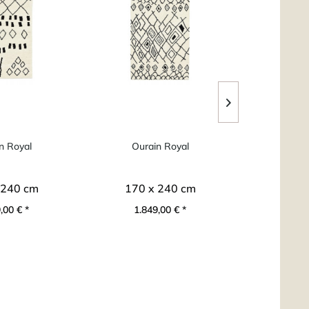
n Royal
Ourain Royal
Oura
 240 cm
170 x 240 cm
ab 1
,00 € *
1.849,00 € *
ab 6