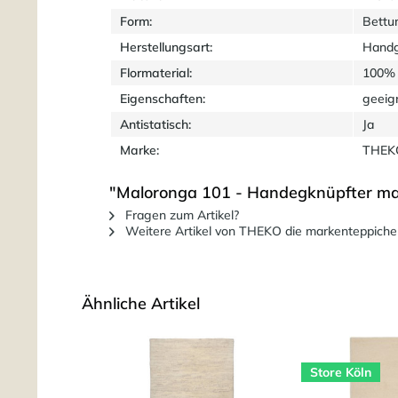
Form:
Bettu
Herstellungsart:
Handg
Flormaterial:
100% 
Eigenschaften:
geeig
Antistatisch:
Ja
Marke:
THEKO
"Maloronga 101 - Handegknüpfter ma
Fragen zum Artikel?
Weitere Artikel von THEKO die markenteppiche
Ähnliche Artikel
Store Köln