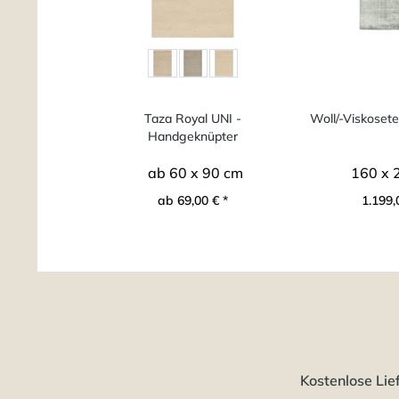
Taza Royal UNI -
Woll/-Viskoset
Handgeknüpter
marokkanischer...
ab 60 x 90 cm
160 x 
ab 69,00 € *
1.199,
Kostenlose Lie