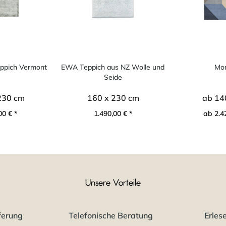
eppich Vermont
EWA Teppich aus NZ Wolle und
Mon
Seide
230 cm
160 x 230 cm
ab 14
00 € *
1.490,00 € *
ab 2.4
Unsere Vorteile
ferung
Telefonische Beratung
Erles