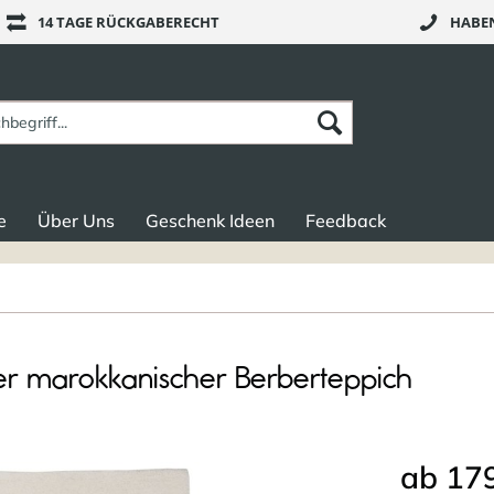
14 TAGE RÜCKGABERECHT
HABEN
e
Über Uns
Geschenk Ideen
Feedback
er marokkanischer Berberteppich
ab 179