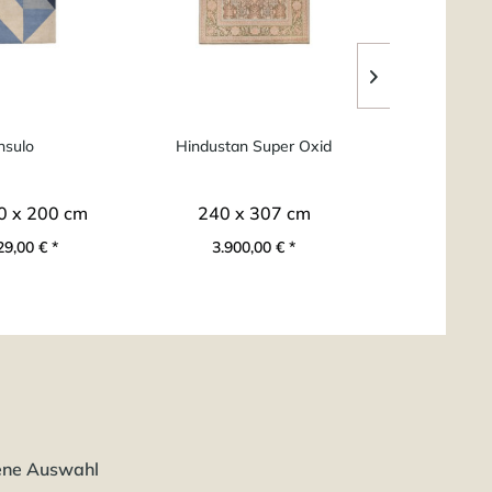
sulo
Hindustan Super Oxid
Taza Roya
Handge
0 x 200 cm
240 x 307 cm
ab 9
29,00 € *
3.900,00 € *
ab 2
ene Auswahl