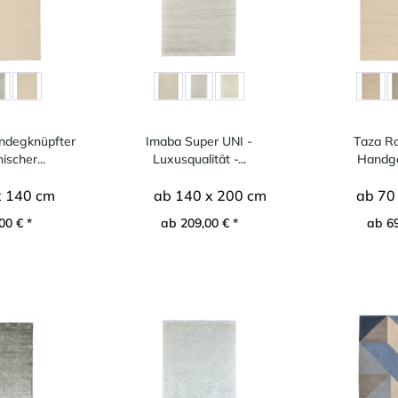
ndegknüpfter
Imaba Super UNI -
Taza Ro
scher...
Luxusqualität -...
Handg
marokka
x 140 cm
ab 140 x 200 cm
ab 70
00 € *
ab 209,00 € *
ab 69