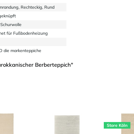
mrandung, Rechteckig, Rund
eknüpft
Schurwolle
net für Fußbodenheizung
 die markenteppiche
rokkanischer Berberteppich"
Store Köln