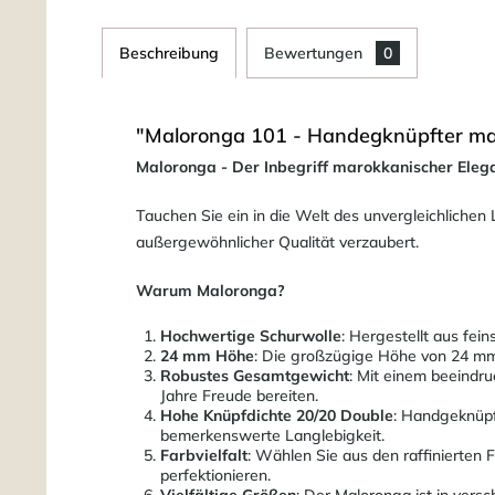
Beschreibung
Bewertungen
0
"Maloronga 101 - Handegknüpfter ma
Maloronga - Der Inbegriff marokkanischer Eleg
Tauchen Sie ein in die Welt des unvergleichlichen
außergewöhnlicher Qualität verzaubert.
Warum Maloronga?
Hochwertige Schurwolle
: Hergestellt aus fei
24 mm Höhe
: Die großzügige Höhe von 24 mm 
Robustes Gesamtgewicht
: Mit einem beeindr
Jahre Freude bereiten.
Hohe Knüpfdichte 20/20 Double
: Handgeknüpf
bemerkenswerte Langlebigkeit.
Farbvielfalt
: Wählen Sie aus den raffinierten 
perfektionieren.
Vielfältige Größen
: Der Maloronga ist in ver