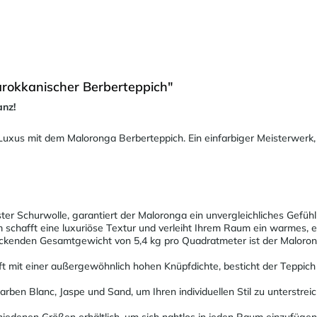
rokkanischer Berberteppich"
anz!
 Luxus mit dem Maloronga Berberteppich. Ein einfarbiger Meisterwerk,
nster Schurwolle, garantiert der Maloronga ein unvergleichliches Gefüh
schafft eine luxuriöse Textur und verleiht Ihrem Raum ein warmes, 
uckenden Gesamtgewicht von 5,4 kg pro Quadratmeter ist der Malorong
t mit einer außergewöhnlich hohen Knüpfdichte, besticht der Teppich 
Farben Blanc, Jaspe und Sand, um Ihren individuellen Stil zu unterstr
schiedenen Größen erhältlich, um sich nahtlos in jeden Raum einzufü