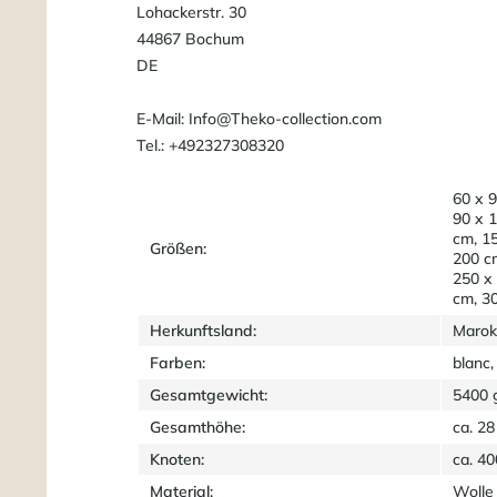
Lohackerstr. 30
44867 Bochum
DE
E-Mail: Info@Theko-collection.com
Tel.: +492327308320
60 x 9
90 x 
cm, 1
Größen:
200 c
250 x
cm, 3
Herkunftsland:
Marok
Farben:
blanc,
Gesamtgewicht:
5400 
Gesamthöhe:
ca. 2
Knoten:
ca. 4
Material:
Wolle