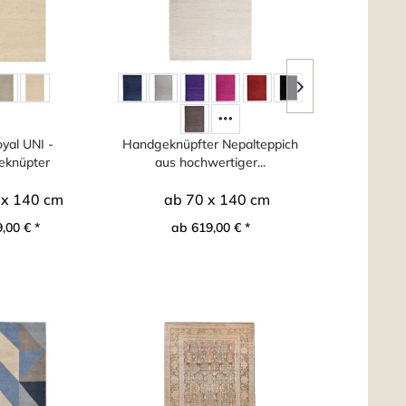
yal UNI -
Handgeknüpfter Nepalteppich
Taza Roya
eknüpter
aus hochwertiger...
Handge
nischer...
 x 140 cm
ab 70 x 140 cm
ab 9
,00 € *
ab 619,00 € *
ab 2