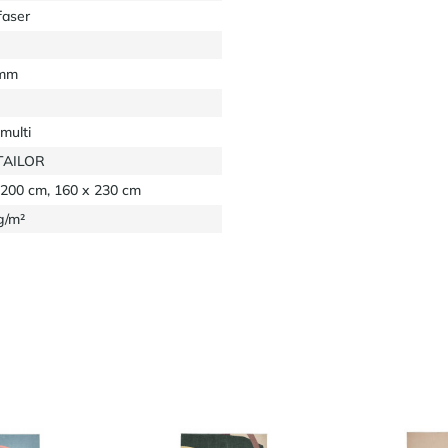
faser
 mm
multi
TAILOR
 200 cm, 160 x 230 cm
g/m²