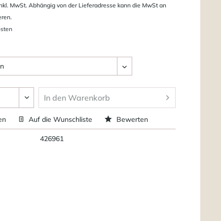
nkl. MwSt. Abhängig von der Lieferadresse kann die MwSt an
eren.
osten
In den
Warenkorb
en
Auf die Wunschliste
Bewerten
426961