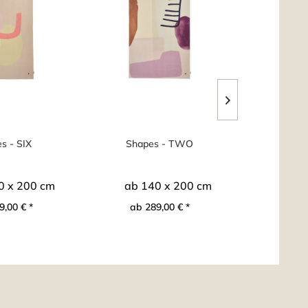
s - SIX
Shapes - TWO
Shape
0 x 200 cm
ab 140 x 200 cm
ab 1
9,00 € *
ab 289,00 € *
ab 2