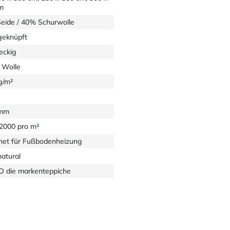
m
eide / 40% Schurwolle
eknüpft
eckig
 Wolle
g/m²
 mm
32000 pro m²
net für Fußbodenheizung
natural
 die markenteppiche