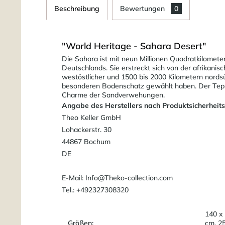
Beschreibung
Bewertungen
0
"World Heritage - Sahara Desert"
Die Sahara ist mit neun Millionen Quadratkilome
Deutschlands. Sie erstreckt sich von der afrikani
westöstlicher und 1500 bis 2000 Kilometern nordsü
besonderen Bodenschatz gewählt haben. Der Teppi
Charme der Sandverwehungen.
Angabe des Herstellers nach Produktsicherheit
Theo Keller GmbH
Lohackerstr. 30
44867 Bochum
DE
E-Mail: Info@Theko-collection.com
Tel.: +492327308320
140 x
Größen:
cm, 2