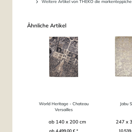
Weitere Artikel von THEKO die markenteppiche
Ähnliche Artikel
World Heritage - Chateau
Jabu S
Versailles
ab 140 x 200 cm
247 x 
ab 4.499,00 € *
10.539,