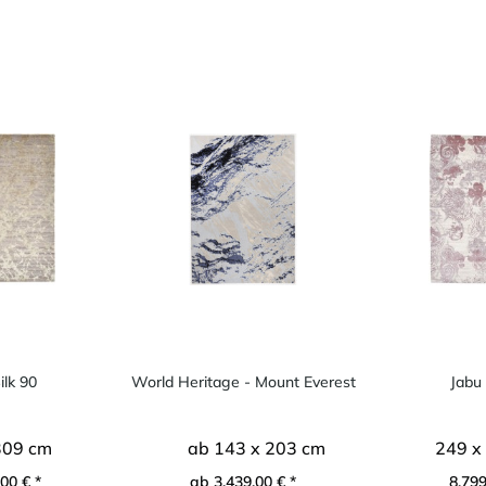
ilk 90
World Heritage - Mount Everest
Jabu 
309 cm
ab 143 x 203 cm
249 x
00 € *
ab 3.439,00 € *
8.799