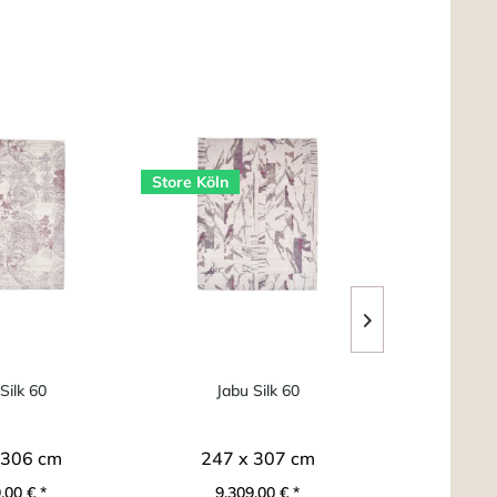
Store Köln
Silk 60
Jabu Silk 60
World Heritag
 306 cm
247 x 307 cm
ab 1
,00 € *
9.309,00 € *
ab 3.