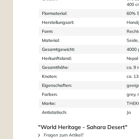
400 c
Flormaterial:
60% S
Herstellungsart:
Handg
Form:
Recht
Material:
Seide,
Gesamtgewicht:
4000 
Herkunftsland:
Nepal
Gesamthöhe:
ca. 9
Knoten:
ca. 1
Eigenschaften:
geeig
Farben:
grey, 
Marke:
THEKO
Antistatisch:
Ja
"World Heritage - Sahara Desert"
Fragen zum Artikel?