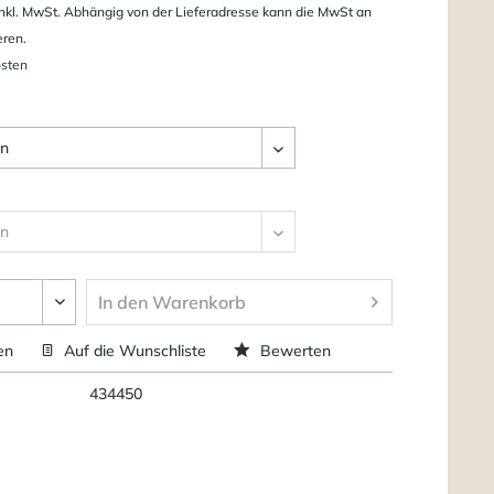
nkl. MwSt. Abhängig von der Lieferadresse kann die MwSt an
eren.
osten
In den
Warenkorb
en
Auf die Wunschliste
Bewerten
434450