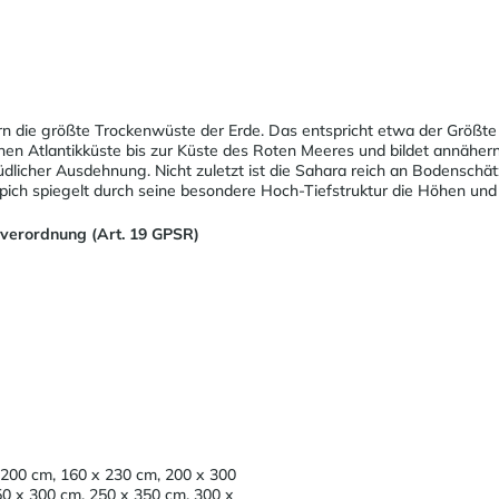
tern die größte Trockenwüste der Erde. Das entspricht etwa der Größ
schen Atlantikküste bis zur Küste des Roten Meeres und bildet annäher
dlicher Ausdehnung. Nicht zuletzt ist die Sahara reich an Bodenschä
ch spiegelt durch seine besondere Hoch-Tiefstruktur die Höhen und T
sverordnung (Art. 19 GPSR)
 200 cm, 160 x 230 cm, 200 x 300
50 x 300 cm, 250 x 350 cm, 300 x