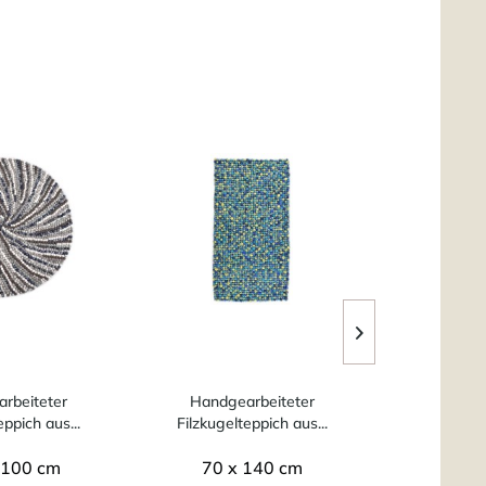
TIPP
rbeiteter
Handgearbeiteter
Moon - fein
eppich aus...
Filzkugelteppich aus...
 100 cm
70 x 140 cm
ab 1