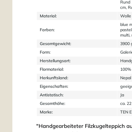
Rund 
cm, R
Material:
Wolle
blue m
Farben:
pastel
multi,
Gesamtgewicht:
3900 
Form:
Galeri
Herstellungsart:
Handg
Flormaterial:
100% 
Herkunftsland:
Nepal
Eigenschaften:
geeig
Antistatisch:
Ja
Gesamthöhe:
ca. 2
Marke:
TEN 
"Handgearbeiteter Filzkugelteppich a