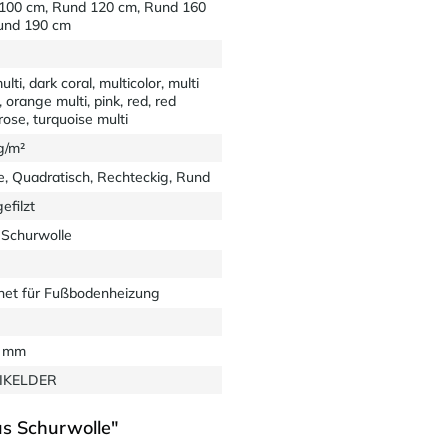
100 cm, Rund 120 cm, Rund 160
und 190 cm
ulti, dark coral, multicolor, multi
, orange multi, pink, red, red
 rose, turquoise multi
g/m²
e, Quadratisch, Rechteckig, Rund
efilzt
Schurwolle
net für Fußbodenheizung
2 mm
EIKELDER
us Schurwolle"