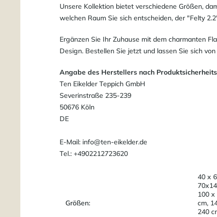
Unsere Kollektion bietet verschiedene Größen, dam
welchen Raum Sie sich entscheiden, der "Felty 2.2
Ergänzen Sie Ihr Zuhause mit dem charmanten Flai
Design. Bestellen Sie jetzt und lassen Sie sich vo
Angabe des Herstellers nach Produktsicherheit
Ten Eikelder Teppich GmbH
Severinstraße 235-239
50676 Köln
DE
E-Mail: info@ten-eikelder.de
Tel.: +4902212723620
40 x 6
70x14
100 x
Größen:
cm, 1
240 c