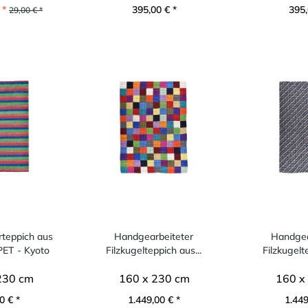
 *
395,00 € *
395,
29,00 € *
rteppich aus
Handgearbeiteter
Handgea
PET - Kyoto
Filzkugelteppich aus...
Filzkugelt
230 cm
160 x 230 cm
160 x
0 € *
1.449,00 € *
1.449