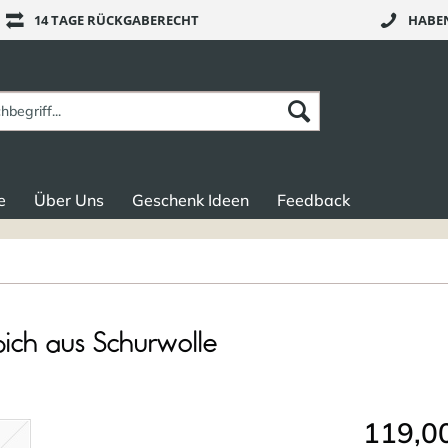
14 TAGE RÜCKGABERECHT
HABEN
e
Über Uns
Geschenk Ideen
Feedback
pich aus Schurwolle
119,00