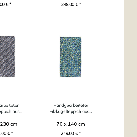
00 € *
249,00 € *
ab 3
rbeiteter
Handgearbeiteter
eppich aus...
Filzkugelteppich aus...
 230 cm
70 x 140 cm
,00 € *
249,00 € *