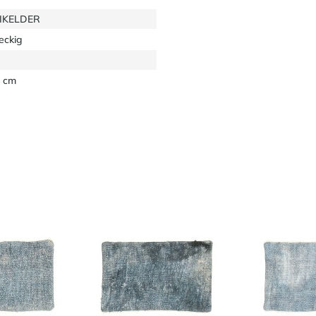
EIKELDER
eckig
 cm