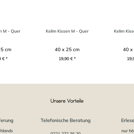
n M - Quer
Kelim Kissen M - Quer
Kelim Kis
25 cm
40 x 25 cm
40 x
 € *
19,90 € *
19,
Unsere Vorteile
ferung
Telefonische Beratung
Erles
chlands
nur hö
0221 272 36 20