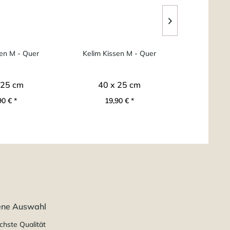
sen M - Quer
Kelim Kissen M - Quer
Kelim Ki
 25 cm
40 x 25 cm
40 
90 € *
19,90 € *
19
ene Auswahl
chste Qualität