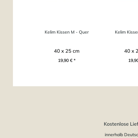
Kelim Kissen M - Quer
Kelim Kisse
40 x 25 cm
40 x 
19,90 € *
19,90
Kostenlose Lie
innerhalb Deuts