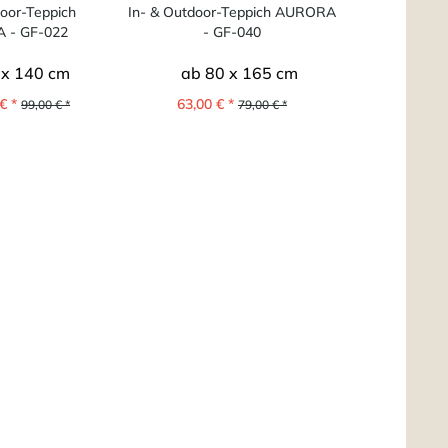
door-Teppich
In- & Outdoor-Teppich AURORA
In- & Outdoo
 - GF-022
- GF-040
- 
 x 140 cm
ab 80 x 165 cm
ab 8
€ *
63,00 € *
63,00 
99,00 € *
79,00 € *