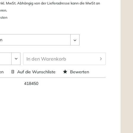
nkl. MwSt. Abhängig von der Lieferadresse kann die MwSt an
eren.
osten
In den
Warenkorb
en
Auf die Wunschliste
Bewerten
418450