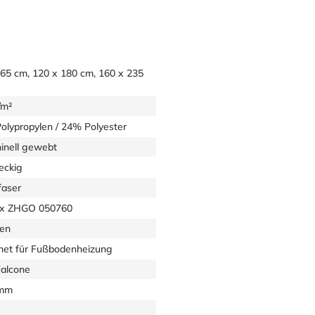
165 cm, 120 x 180 cm, 160 x 235
/m²
olypropylen / 24% Polyester
inell gewebt
eckig
faser
x ZHGO 050760
en
net für Fußbodenheizung
Falcone
 mm