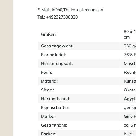
E-Mail: Info@Theko-collection.com
Tel.: +492327308320
80 x 
Größen:
cm
Gesamtgewicht:
960 g
Flormaterial:
76% P
Herstellungsart:
Masch
Form:
Recht
Material:
Kunst
Siegel:
Ökote
Herkunftsland:
Ägypt
Eigenschaften:
geeig
Marke:
Gino 
Gesamthöhe:
ca. 5
Farben:
blue