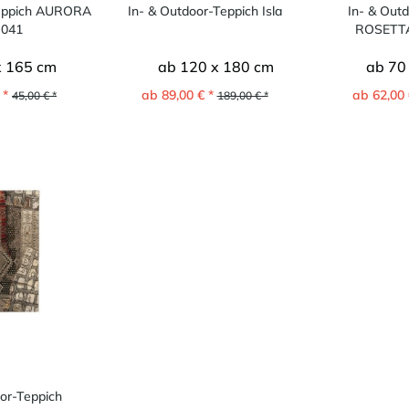
Teppich AURORA
In- & Outdoor-Teppich Isla
In- & Out
-041
ROSETTA
x 165 cm
ab 120 x 180 cm
ab 70
 *
ab 89,00 € *
ab 62,00 
45,00 € *
189,00 € *
or-Teppich