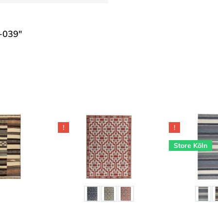
-039"
!
!
Store Köln