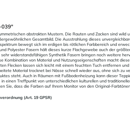
-039"
mmetrischen abstrakten Mustern. Die Rauten und Zacken sind wild un
rgewöhnlichen Gesamtbild. Die Ausstrahlung dieses unvergleichbaren
spektrum bewegt sich im erdigen bis rötlichen Farbbereich und erwe
nd Polyester Fasern hält dieses kurze Flachgewebe auch der größte
sehr widerstandsfähigen Synthetik Fasern bringen noch weitere her
ese Kombination von Material und Nutzungseigenschaften macht diesen
n Flecken lassen sich leicht mit einem feuchten Tuch entfernen und 
itete Material trocknet bei Nässe schnell wieder aus, ohne sich zu v
roduktes steht. Auch in Räumen mit Fußbodenheizung kann dieser Tepp
in einen Treffpunkt von unterschiedlichen kulturellen und traditionel
ten Sie, dass die Farben auf Ihrem Monitor von den Original-Farbtön
sverordnung (Art. 19 GPSR)