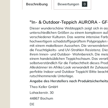
Beschreibung
Bewertungen
0
"In- & Outdoor-Teppich AURORA - GF
Dieser wunderschöne Webteppich zeigt sich in asy
unterschiedlichen Größen zu einem komplexen auße
verschiedener Kulturen. Das warme intensive Farb
hochwertigem schadstoffgeprüftem Polypropylen u
mit einem makellosen Aussehen. Die verwendeten 
die Feuchtigkeits- und UV-Strahlen Resistenz. Di
ihrem Innen- und Outdoor- Wohnbereich. Die meiste
einem handelsüblichen Teppichschaum. Das verarbe
selbstverständlich für die Farbechtheit dieses P
Alleskönner im Afrika Look verwandelt ihr Zuhause 
perfekte Indoor-und Outdoor Teppich! Bitte beach
rutschhemmende Unterlage.
Angabe des Herstellers nach Produktsicherheit
Theo Keller GmbH
Lohackerstr. 30
44867 Bochum
DE