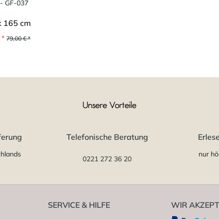
- GF-037
x 165 cm
 *
79,00 € *
Unsere Vorteile
ferung
Telefonische Beratung
Erles
chlands
nur hö
0221 272 36 20
SERVICE & HILFE
WIR AKZEPT