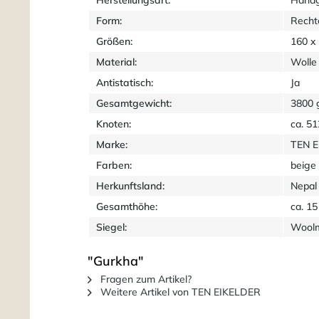
Form:
Recht
Größen:
160 x
Material:
Wolle
Antistatisch:
Ja
Gesamtgewicht:
3800 
Knoten:
ca. 5
Marke:
TEN 
Farben:
beige 
Herkunftsland:
Nepal
Gesamthöhe:
ca. 1
Siegel:
Wool
"Gurkha"
Fragen zum Artikel?
Weitere Artikel von TEN EIKELDER