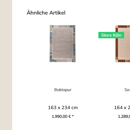
Ähnliche Artikel
Store Köln
Baktapur
Se
163 x 234 cm
164 x 
1.990,00 € *
1.289,