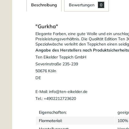
Beschreibung
Bewertungen
0
"Gurkha"
Elegante Farben, eine gute Wolle und ein unschlagb
Preisleistungsverhältnis. Die Qualität Edition Ten
Spezialwäsche verleiht den Teppichen einen seidi
Angabe des Herstellers nach Produktsicherheit
Ten Eikelder Teppich GmbH
Severinstraße 235-239
50676 Köln
DE
E-Mail: info@ten-eikelder.de
Tel.: +4902212723620
Eigenschaften:
geeig
Flormaterial:
100% 
Herstellungsart:
Handg