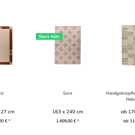
Store Köln
ra
Sera
Handgeknüpfte
Nakar
227 cm
163 x 240 cm
ab 17
00 € *
1.409,00 € *
ab 11