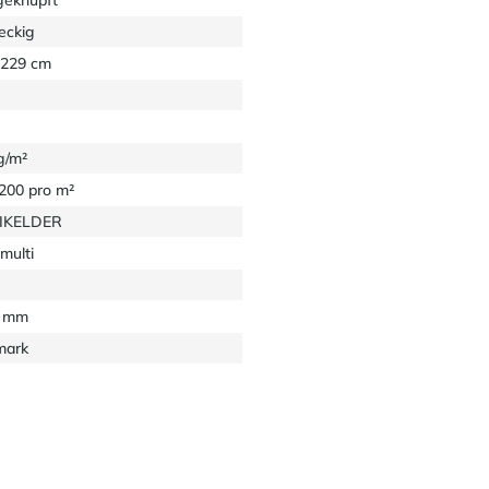
eckig
 229 cm
g/m²
1200 pro m²
EIKELDER
multi
5 mm
mark