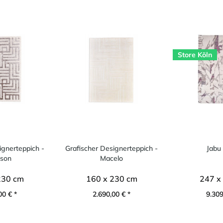
Store Köln
ignerteppich -
Grafischer Designerteppich -
Jabu 
son
Macelo
230 cm
160 x 230 cm
247 x
00 € *
2.690,00 € *
9.309