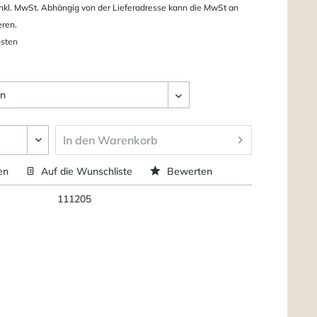
nkl. MwSt. Abhängig von der Lieferadresse kann die MwSt an
eren.
osten
In den
Warenkorb
en
Auf die Wunschliste
Bewerten
111205