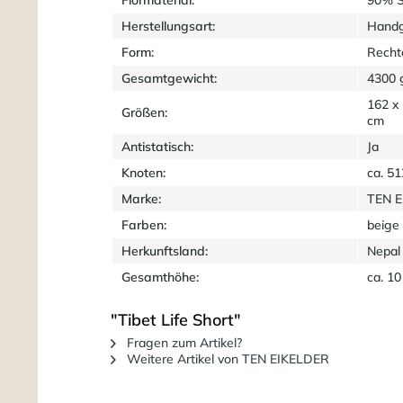
Herstellungsart:
Handg
Form:
Recht
Gesamtgewicht:
4300 
162 x
Größen:
cm
Antistatisch:
Ja
Knoten:
ca. 5
Marke:
TEN 
Farben:
beige 
Herkunftsland:
Nepal
Gesamthöhe:
ca. 1
"Tibet Life Short"
Fragen zum Artikel?
Weitere Artikel von TEN EIKELDER