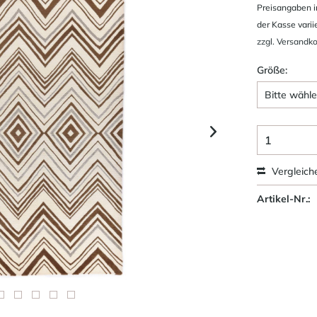
Preisangaben i
der Kasse varii
zzgl. Versandk
Größe:
Vergleich
Artikel-Nr.: