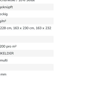
eknüpft
eckig
g/m²
 228 cm, 163 x 230 cm, 163 x 232
1200 pro m²
EIKELDER
multi
0 mm