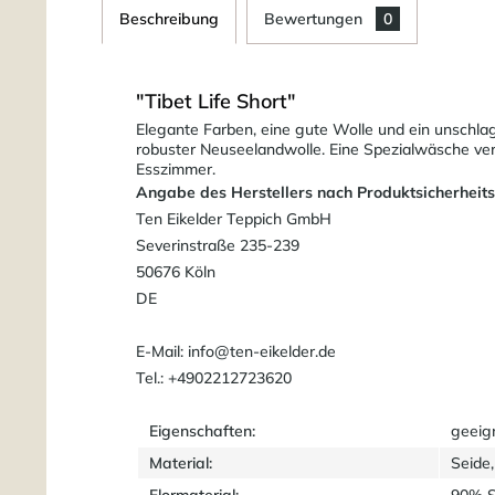
Beschreibung
Bewertungen
0
"Tibet Life Short"
Elegante Farben, eine gute Wolle und ein unschlag
robuster Neuseelandwolle. Eine Spezialwäsche verl
Esszimmer.
Angabe des Herstellers nach Produktsicherheit
Ten Eikelder Teppich GmbH
Severinstraße 235-239
50676 Köln
DE
E-Mail: info@ten-eikelder.de
Tel.: +4902212723620
Eigenschaften:
geeig
Material:
Seide,
Flormaterial:
90% S