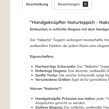
Beschreibung
Bewertungen
0
"Handgeknüpfter Naturteppich - Naka
Eintauchen in schlichte Eleganz mit dem handge
Der "Nakarta" Teppich verkörpert meisterhafte Han
wollweißen Farbton, der jedem Raum eine elegant
Eigenschaften:
Hochwertige Schurwolle:
Der "Nakarta" Teppic
Einfarbige Eleganz:
Das dezente, wollweiße Des
Sanfte Textur:
Die weiche Schurwolle sorgt fü
Verschiedene Größen:
Egal ob für gemütliche 
Warum "Nakarta"?
Handgeknüpfte Präzision aus Indien:
Jeder "N
Ansprüchen gerecht zu werden.
Zeitlose Eleganz:
Der schlichte, wollweiße Tepp