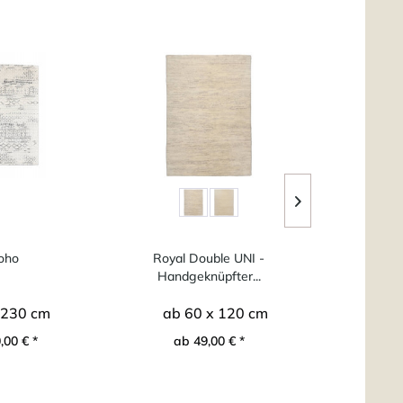
oho
Royal Double UNI -
Hadj 225 -
Handgeknüpfter...
marokk
 230 cm
ab 60 x 120 cm
ab 6
,00 € *
ab 49,00 € *
ab 1