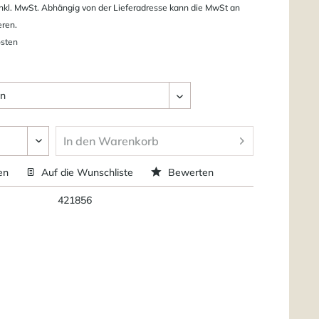
nkl. MwSt. Abhängig von der Lieferadresse kann die MwSt an
eren.
osten
In den
Warenkorb
en
Auf die Wunschliste
Bewerten
421856