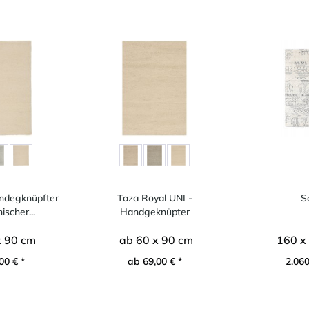
ndegknüpfter
Taza Royal UNI -
S
scher...
Handgeknüpter
marokkanischer...
x 90 cm
ab 60 x 90 cm
160 x
00 € *
ab 69,00 € *
2.060