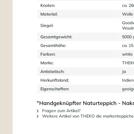
Knoten:
ca. 2
Material:
Wolle
Goodw
Siegel:
Wool
Gesamtgewicht:
5000 
Gesamthöhe:
ca. 1
Farben:
white
Marke:
THEKO
Antistatisch:
Ja
Herkunftsland:
Indien
Eigenschaften:
geeig
"Handgeknüpfter Naturteppich - Naka
Fragen zum Artikel?
Weitere Artikel von THEKO die markenteppiche