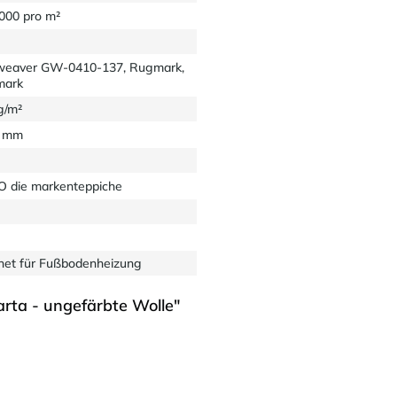
6000 pro m²
eaver GW-0410-137, Rugmark,
mark
g/m²
5 mm
 die markenteppiche
net für Fußbodenheizung
rta - ungefärbte Wolle"