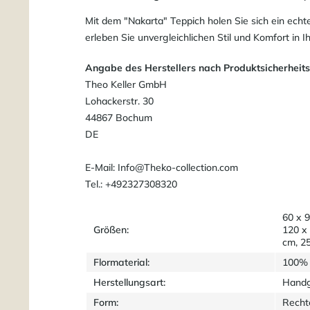
Mit dem "Nakarta" Teppich holen Sie sich ein ech
erleben Sie unvergleichlichen Stil und Komfort in 
Angabe des Herstellers nach Produktsicherheit
Theo Keller GmbH
Lohackerstr. 30
44867 Bochum
DE
E-Mail: Info@Theko-collection.com
Tel.: +492327308320
60 x 9
Größen:
120 x
cm, 2
Flormaterial:
100% 
Herstellungsart:
Handg
Form:
Recht