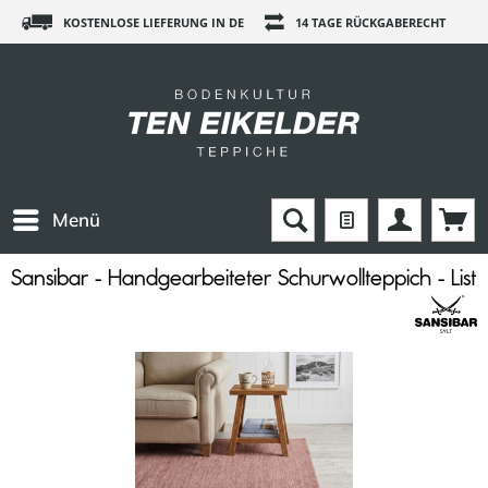
KOSTENLOSE LIEFERUNG IN DE
14 TAGE RÜCKGABERECHT
Menü
Sansibar - Handgearbeiteter Schurwollteppich - List