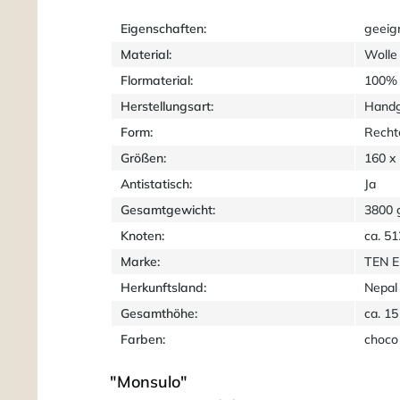
Eigenschaften:
geeig
Material:
Wolle
Flormaterial:
100% 
Herstellungsart:
Handg
Form:
Recht
Größen:
160 x
Antistatisch:
Ja
Gesamtgewicht:
3800 
Knoten:
ca. 5
Marke:
TEN 
Herkunftsland:
Nepal
Gesamthöhe:
ca. 1
Farben:
choco
"Monsulo"