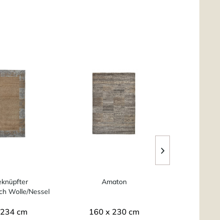
knüpfter
Amaton
A
ch Wolle/Nessel
-...
 234 cm
160 x 230 cm
160 