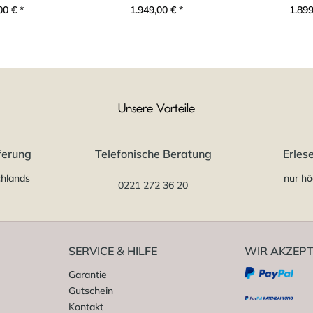
00 € *
1.949,00 € *
1.899
Unsere Vorteile
ferung
Telefonische Beratung
Erles
chlands
nur hö
0221 272 36 20
SERVICE & HILFE
WIR AKZEPT
Garantie
Gutschein
Kontakt