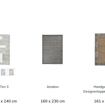
 Ten 3
Amaton
Handge
Designerteppi
 x 240 cm
160 x 230 cm
161 x