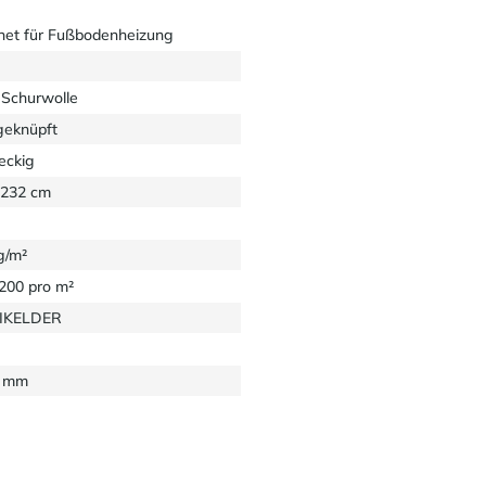
net für Fußbodenheizung
Schurwolle
eknüpft
eckig
 232 cm
g/m²
1200 pro m²
EIKELDER
5 mm