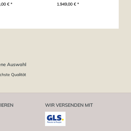
,00 € *
1.949,00 € *
1.94
ene Auswahl
chste Qualität
IEREN
WIR VERSENDEN MIT