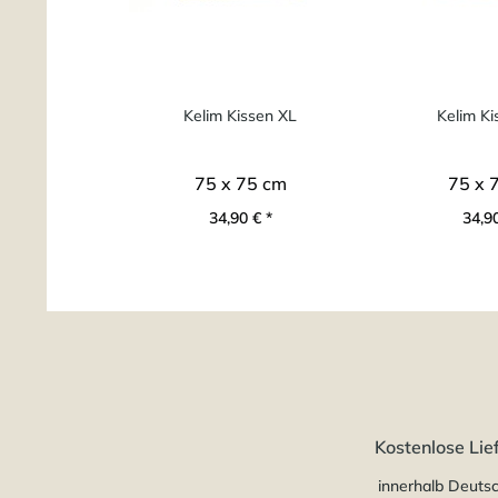
Kelim Kissen XL
Kelim Ki
75 x 75 cm
75 x 
34,90 € *
34,90
Kostenlose Lie
innerhalb Deuts