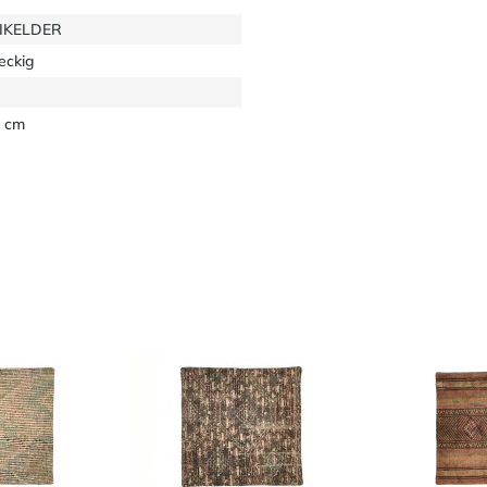
EIKELDER
eckig
 cm