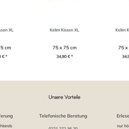
ssen XL
Kelim Kissen XL
Kelim 
75 cm
75 x 75 cm
75 x
 € *
34,90 € *
34,
Unsere Vorteile
ferung
Telefonische Beratung
Erles
chlands
nur hö
0221 272 36 20