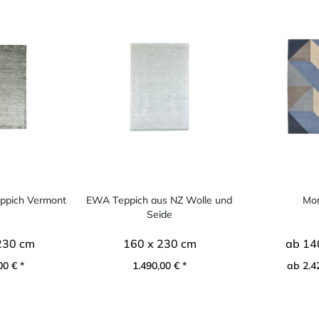
eppich Vermont
EWA Teppich aus NZ Wolle und
Mon
Seide
230 cm
160 x 230 cm
ab 14
00 € *
1.490,00 € *
ab 2.4