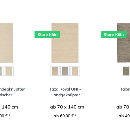
Store Köln
Store Köln
ndegknüpfter
Taza Royal UNI -
Talo
scher...
Handgeknüpter
marokkanischer...
x 140 cm
ab 70 x 140 cm
ab 70
00 € *
ab 69,00 € *
ab 49