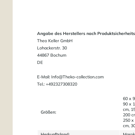
Angabe des Herstellers nach Produktsicherheit
Theo Keller GmbH
Lohackerstr. 30
44867 Bochum
DE
E-Mail: Info@Theko-collection.com
Tel.: +492327308320
60 x 9
90 x 
cm, 1
Größen:
200 c
250 x
cm, 3
Herkunftsland:
Marok