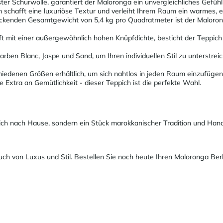
nster Schurwolle, garantiert der Maloronga ein unvergleichliches Gefüh
schafft eine luxuriöse Textur und verleiht Ihrem Raum ein warmes, 
uckenden Gesamtgewicht von 5,4 kg pro Quadratmeter ist der Malorong
t mit einer außergewöhnlich hohen Knüpfdichte, besticht der Teppich 
Farben Blanc, Jaspe und Sand, um Ihren individuellen Stil zu unterstr
schiedenen Größen erhältlich, um sich nahtlos in jeden Raum einzufü
 Extra an Gemütlichkeit - dieser Teppich ist die perfekte Wahl.
ich nach Hause, sondern ein Stück marokkanischer Tradition und Han
 von Luxus und Stil. Bestellen Sie noch heute Ihren Maloronga Berb