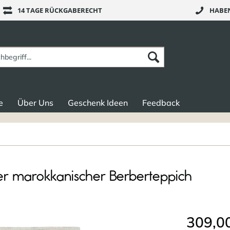
14 TAGE RÜCKGABERECHT
HABEN
e
Über Uns
Geschenk Ideen
Feedback
er marokkanischer Berberteppich
309,00