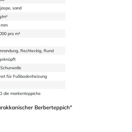
 jaspe, sand
g/m²
8 mm
0000 pro m²
mrandung, Rechteckig, Rund
eknüpft
Schurwolle
net für Fußbodenheizung
 die markenteppiche
rokkanischer Berberteppich"