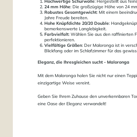
Hochwertige Schurwolle
: Hergestellt aus fei
24 mm Höhe
: Die großzügige Höhe von 24 mm 
Robustes Gesamtgewicht
: Mit einem beeindr
Jahre Freude bereiten.
Hohe Knüpfdichte 20/20 Double
: Handgeknüpf
bemerkenswerte Langlebigkeit.
Farbvielfalt
: Wählen Sie aus den raffinierten 
perfektionieren.
Vielfältige Größen
: Der Maloronga ist in ver
Blickfang oder im Schlafzimmer für das gewisse
Eleganz, die Ihresgleichen sucht - Maloronga
Mit dem Maloronga holen Sie nicht nur einen Tepp
einzigartige Weise vereint.
Geben Sie Ihrem Zuhause den unverkennbaren Touch
eine Oase der Eleganz verwandelt!