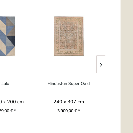
sulo
Hindustan Super Oxid
Taza Roya
Handge
0 x 200 cm
240 x 307 cm
ab 9
29,00 € *
3.900,00 € *
ab 2