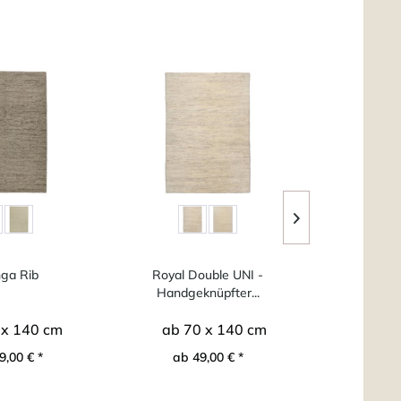
Store Köln
nga Rib
Royal Double UNI -
Grad
Handgeknüpfter...
 x 140 cm
ab 70 x 140 cm
ab 7
9,00 € *
ab 49,00 € *
ab 5