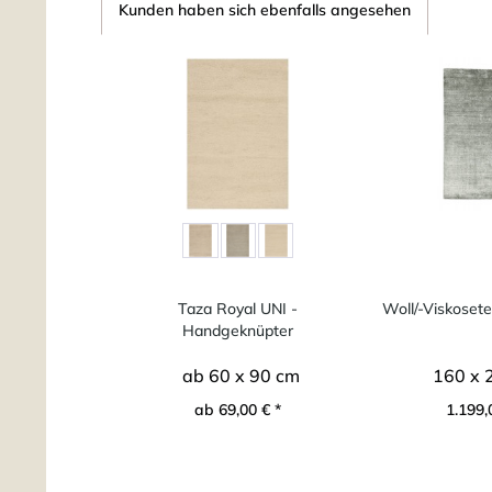
Kunden haben sich ebenfalls angesehen
Taza Royal UNI -
Woll/-Viskoset
Handgeknüpter
marokkanischer...
ab 60 x 90 cm
160 x 
ab 69,00 € *
1.199,