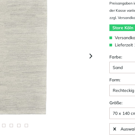
Preisangaben i
der Kasse varii
zzgl. Versandk
Store Köln
Versandkos
Lieferzeit
Farbe:
Form:
Größe:
Auswah