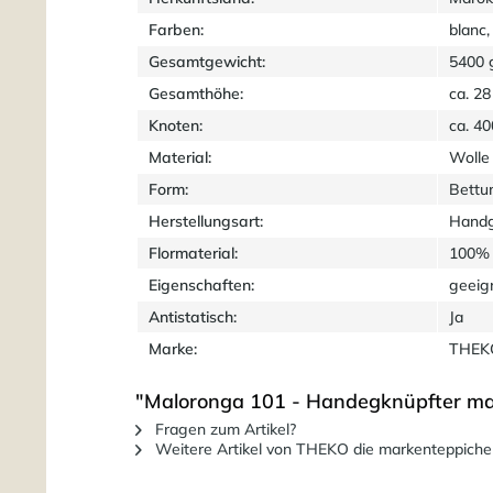
Farben:
blanc,
Gesamtgewicht:
5400 
Gesamthöhe:
ca. 2
Knoten:
ca. 4
Material:
Wolle
Form:
Bettu
Herstellungsart:
Handg
Flormaterial:
100% 
Eigenschaften:
geeig
Antistatisch:
Ja
Marke:
THEKO
"Maloronga 101 - Handegknüpfter ma
Fragen zum Artikel?
Weitere Artikel von THEKO die markenteppiche